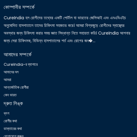
কোম্পানীর সম্পর্কে
CureIndia হল রোগীদের তথ্যের একটি পোর্টাল যা ভারতের জেসিআই এবং এনএবিএইচ
অনুমোদিত হাসপাতালে তাদের চিকিৎসা সহজতর করে। আমরা বিশ্বজুড়ে রোগীদের স্বাস্থ্যের
অবস্থার জন্য চিকিৎসা করার সময় জ্ঞাত সিদ্ধান্ত নিতে সহায়তা করি। CureIndia আপনার
জন্য সেরা চিকিৎসক, বিভিন্ন হাসপাতালের শর্ত এবং রোগের জন�...
আমাদের সম্পর্কে
CureIndia-র ব্যাপারে
আমাদের দল
আমরা
আন্তর্জাতিক রোগীরা
কেন ভারত
দ্রুত লিঙ্ক
ব্লগ
রোগীর কথা
ডাক্তারের কথা
যোগাযোগ করুন