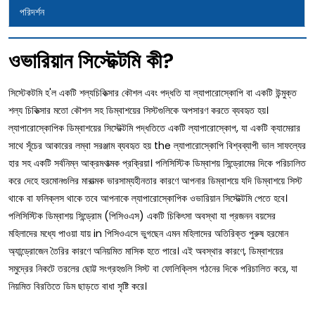
পরিদর্শন
ওভারিয়ান সিস্টেক্টমি কী?
সিস্টেকটমি হ'ল একটি শল্যচিকিত্সার কৌশল এবং পদ্ধতি যা ল্যাপারোস্কোপি বা একটি উন্মুক্ত
শল্য চিকিত্সার মতো কৌশল সহ ডিম্বাশয়ের সিস্টগুলিকে অপসারণ করতে ব্যবহৃত হয়।
ল্যাপারোস্কোপিক ডিম্বাশয়ের সিস্টেক্টমি পদ্ধতিতে একটি ল্যাপারোস্কোপ, যা একটি ক্যামেরার
সাথে সূঁচের আকারের লম্বা সরঞ্জাম ব্যবহৃত হয় the ল্যাপারোস্কোপি বিশ্বব্যাপী ভাল সাফল্যের
হার সহ একটি সর্বনিম্ন আক্রমণাত্মক প্রক্রিয়া। পলিসিস্টিক ডিম্বাশয় সিন্ড্রোমের দিকে পরিচালিত
করে দেহে হরমোনগুলির মারাত্মক ভারসাম্যহীনতার কারণে আপনার ডিম্বাশয়ে যদি ডিম্বাশয়ে সিস্ট
থাকে বা ফলিক্লস থাকে তবে আপনাকে ল্যাপারোস্কোপিক ওভারিয়ান সিস্টেক্টমি পেতে হবে।
পলিসিস্টিক ডিম্বাশয় সিন্ড্রোম (পিসিওএস) একটি চিকিৎসা অবস্থা যা প্রজনন বয়সের
মহিলাদের মধ্যে পাওয়া যায় in পিসিওএসে ভুগছেন এমন মহিলাদের অতিরিক্ত পুরুষ হরমোন
অ্যান্ড্রোজেন তৈরির কারণে অনিয়মিত মাসিক হতে পারে। এই অবস্থার কারণে, ডিম্বাশয়ের
সমুদ্রের নিকটে তরলের ছোট্ট সংগ্রহগুলি সিস্ট বা ফোলিক্লিস গঠনের দিকে পরিচালিত করে, যা
নিয়মিত বিরতিতে ডিম ছাড়তে বাধা সৃষ্টি করে।