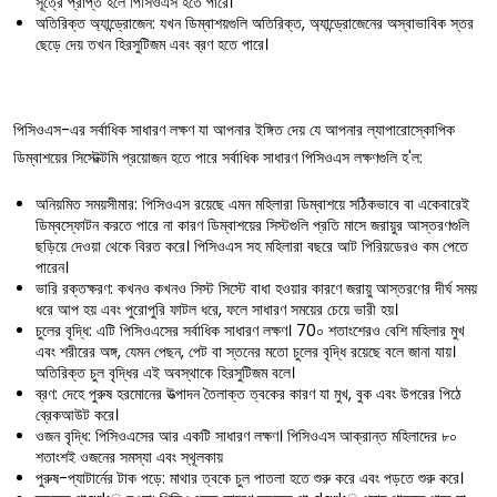
সূত্রে প্রাপ্ত হলে পিসিওএস হতে পারে।
অতিরিক্ত অ্যান্ড্রোজেন: যখন ডিম্বাশয়গুলি অতিরিক্ত, অ্যান্ড্রোজেনের অস্বাভাবিক স্তর
ছেড়ে দেয় তখন হিরসুটিজম এবং ব্রণ হতে পারে।
পিসিওএস-এর সর্বাধিক সাধারণ লক্ষণ যা আপনার ইঙ্গিত দেয় যে আপনার ল্যাপারোস্কোপিক
ডিম্বাশয়ের সিস্টেক্টমি প্রয়োজন হতে পারে সর্বাধিক সাধারণ পিসিওএস লক্ষণগুলি হ'ল:
অনিয়মিত সময়সীমার: পিসিওএস রয়েছে এমন মহিলারা ডিম্বাশয়ে সঠিকভাবে বা একেবারেই
ডিম্বস্ফোটন করতে পারে না কারণ ডিম্বাশয়ের সিস্টগুলি প্রতি মাসে জরায়ুর আস্তরণগুলি
ছড়িয়ে দেওয়া থেকে বিরত করে। পিসিওএস সহ মহিলারা বছরে আট পিরিয়ডেরও কম পেতে
পারেন।
ভারি রক্তক্ষরণ: কখনও কখনও সিস্ট সিস্টে বাধা হওয়ার কারণে জরায়ু আস্তরণের দীর্ঘ সময়
ধরে আপ হয় এবং পুরোপুরি ফাটল ধরে, ফলে সাধারণ সময়ের চেয়ে ভারী হয়।
চুলের বৃদ্ধি: এটি পিসিওএসের সর্বাধিক সাধারণ লক্ষণ। 70০ শতাংশেরও বেশি মহিলার মুখ
এবং শরীরের অঙ্গ, যেমন পেছন, পেট বা স্তনের মতো চুলের বৃদ্ধি রয়েছে বলে জানা যায়।
অতিরিক্ত চুল বৃদ্ধির এই অবস্থাকে হিরসুটিজম বলে।
ব্রণ: দেহে পুরুষ হরমোনের উত্পাদন তৈলাক্ত ত্বকের কারণ যা মুখ, বুক এবং উপরের পিঠে
ব্রেকআউট করে।
ওজন বৃদ্ধি: পিসিওএসের আর একটি সাধারণ লক্ষণ। পিসিওএস আক্রান্ত মহিলাদের ৮০
শতাংশই ওজনের সমস্যা এবং স্থূলকায়
পুরুষ-প্যাটার্নের টাক পড়ে: মাথার ত্বকে চুল পাতলা হতে শুরু করে এবং পড়তে শুরু করে।