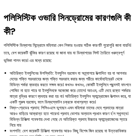
পলিসিস্টিক ওভারি সিনড্রোমের কারণগুলি কী
কী?
পলিসিস্টিক ডিম্বাশয় সিন্ড্রোমে মহিলারা কেন শিকার হওয়ার সঠিক কারণটি পুরোপুরি জানা যায়নি।
তবে, বেশ কয়েকটি ঝুঁকির কারণ রয়েছে যা জানা যায় যা ডিম্বাশয়ের সিস্ট তৈরিতে গুরুত্বপূর্ণ
ভূমিকা পালন করে। এর মধ্যে রয়েছে:
অতিরিক্ত ইনসুলিনের উপস্থিতি: ইনসুলিন হরমোন যা অগ্ন্যাশয়ে উত্পাদিত হয় যা আপনার
দেহের শক্তি সরবরাহের জন্য শক্তি সরবরাহ করার জন্য শরীরে কার্বোহাইড্রেট থেকে
বিভিন্ন শর্করা ব্যবহার করতে সক্ষম করে। কখনও কখনও, কোষটি ইনসুলিনে পছন্দসই ফাংশনে
শোষিত না হতে পারে যা ইনসুলিনকে অকেজো করে তোলে। অতএব, এটি দেহে রক্তে শর্করার
মাত্রা বৃদ্ধির কারণে ব্যবহার করা হয় না। অতিরিক্ত ইনসুলিন অ্যান্ড্রোজেন উত্পাদন করে, যা
একটি পুরুষ হরমোন, ফলে ডিম্বস্ফোটন চক্রকে বাধাগ্রস্ত করে।
নিম্ন-গ্রেডের প্রদাহ: পিসিওএসে ভুগছেন এমন মহিলারা তাদের দেহে প্রদাহের মাত্রা
আরও বাড়িয়ে আক্রান্ত হতে পারেন। প্রদাহ ভোগার অন্যতম প্রধান কারণ হ'ল স্থূলত্ব।
বিভিন্ন চিকিত্সা গবেষণায় দেখা গেছে যে অতিরিক্ত প্রদাহ উচ্চতর অ্যান্ড্রোজেনের স্তরে
নিয়ে যায়
বংশগতি: বেশ কয়েকটি চিকিত্সা গবেষণায় আরও কিছু বিশেষ জিন রয়েছে যা উত্তরাধিকার