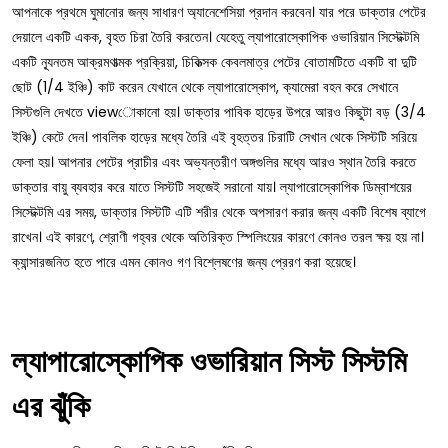
আপনাকে প্রথমে ঘুমানোর জন্য সাধারণ অ্যানেশেসিয়া প্রদান করবেন। যার পরে ডাক্তার পেটের
দেয়ালে একটি একক, বৃহত চিরা তৈরি করতেন। যেহেতু ল্যাপারোস্কোপিক ওভারিয়ান সিস্টেক্টমি
একটি ন্যূনতম আক্রমণাত্মক প্রক্রিয়া, চিকিত্সক কেবলমাত্র পেটের বোতামটিতে একটি বা দুটি
ছোট (1/4 ইঞ্চি) কাট করেন যেখানে থেকে ল্যাপারোস্কোপ, ক্যামেরা বহন করে সেখানে
সিস্টগুলি দেখতে viewোকানো হয়। ডাক্তার পাবিক হাড়ের উপরে আরও কিছুটা বড় (3/4
ইঞ্চি) কেটে দেন। পাবলিক হাড়ের মধ্যে তৈরি এই বৃহত্তর চিরাটি সেখান থেকে সিস্টটি সরিয়ে
ফেলা হয়। আপনার পেটের প্রাচীর এবং অভ্যন্তরীণ অঙ্গগুলির মধ্যে আরও স্থান তৈরি করতে
ডাক্তার বায়ু ব্যবহার করে যাতে সিস্টটি সহজেই সরানো যায়। ল্যাপারোস্কোপিক ডিম্বাশয়ের
সিস্টেক্টমি এর সময়, ডাক্তার সিস্টটি এটি শরীর থেকে অপসারণ করার জন্য একটি বিশেষ ব্যাগে
রাখেন। এই কারণে, শ্রোণী গহ্বর থেকে অতিরিক্ত স্পিলিংয়ের কারণে কোনও তরল ক্ষয় হয় না।
ক্যান্সারজনিত হতে পারে এমন কোনও গণ বিশ্লেষণের জন্য প্রেরণ করা হয়েছে।
ল্যাপারোস্কোপিক ওভারিয়ান সিস্ট সিস্টমি
এর ঝুঁকি