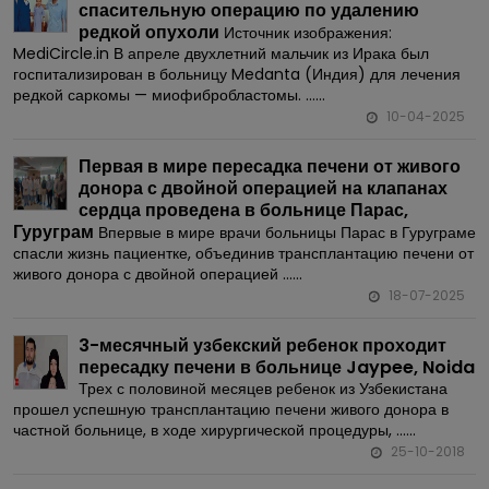
спасительную операцию по удалению
редкой опухоли
Источник изображения:
MediCircle.in В апреле двухлетний мальчик из Ирака был
госпитализирован в больницу Medanta (Индия) для лечения
редкой саркомы — миофибробластомы. ......
10-04-2025
Первая в мире пересадка печени от живого
донора с двойной операцией на клапанах
сердца проведена в больнице Парас,
Гуруграм
Впервые в мире врачи больницы Парас в Гуруграме
спасли жизнь пациентке, объединив трансплантацию печени от
живого донора с двойной операцией ......
18-07-2025
3-месячный узбекский ребенок проходит
пересадку печени в больнице Jaypee, Noida
Трех с половиной месяцев ребенок из Узбекистана
прошел успешную трансплантацию печени живого донора в
частной больнице, в ходе хирургической процедуры, ......
25-10-2018