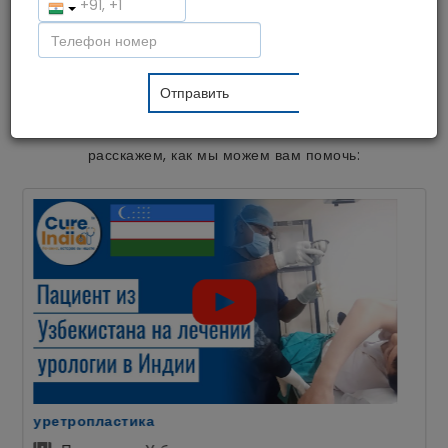
медицинское обслуживание доступным и недорогим для
пациентов со всего мира. На сегодняшний день мы
помогли тысячам пациентов из более чем 55 стран
получить специализированное лечение в Индии и
восстановить силы в спокойной атмосфере. Давайте
услышим мнение наших пациентов о наших услугах и
расскажем, как мы можем вам помочь:
уретропластика