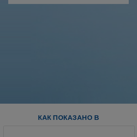
р
с
к
п
л
КАК ПОКАЗАНО В