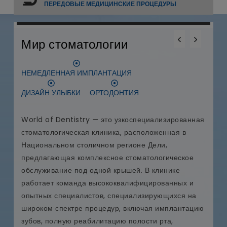
ПЕРЕДОВЫЕ МЕДИЦИНСКИЕ ПРОЦЕДУРЫ
0
0
0
Меданта Больница
КАРДИОХИРУРГИЯ
ТРАНСПЛАНТАЦИЯ ПЕЧЕНИ
ПЕРЕСАДКА СЕРДЦА
ая
Медицинская клиника Medanta - The Medicity,
аккредитованная JCI и NABH, является одной из
крупнейших многопрофильных больниц в Индии.
Medanta, основанная доктором Нарешом
Треханом, всемирно известным сердечно-
сосудистым и кардиоторакальным хирургом,
стремится предоставлять пациентам со всего
ию
мира передовые и доступные медицинские услуги.
На территории кампуса Medanta площадью 43