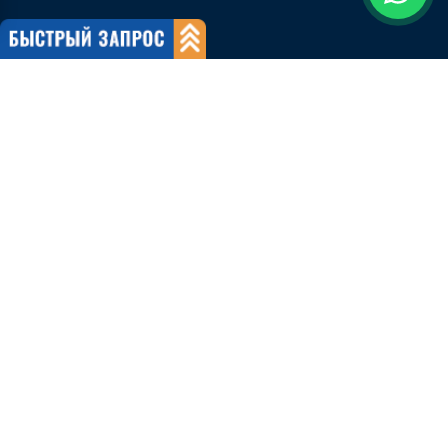
О компании
CureIndia имеет целью предложить лучшее медицинское
обслуживание во всем мире для людей, живущих за пределами
Индии, и ищет здесь лечебные учреждения. С лучшими
больницами и врачами в Индии в нашем распоряжении, мы
обслуживаем объекты мирового класса по доступным ценам.
Предоставляя лучший медицинский туризм в Индии, Cure India
является сертифицированной по стандарту ISO 9001: 2008 ор...
О нас
О компании
Наша команда
Почему мы
Международные пациенты
Почему Индия