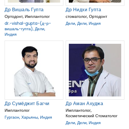
Др Вишаль Гупта
Др Нидхи Гупта
Ортодонт, Имплантолог
стоматолог, Ортодонт
dr.-vishal-gupta-(д-р-
Дели, Дели, Индия
вишаль-гупта), Дели,
Индия
Др Сумёджит Багчи
Др Аман Ахуджа
Имплантолог
Имплантолог,
Косметический Стоматолог
Гургаон, Харьяны, Индия
Дели, Дели, Индия