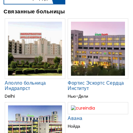
Связанные больницы
Аполло больница
Фортис Эскортс Сердца
Индрапрст
Институт
Delhi
Нью-Дели
Авана
Нойда