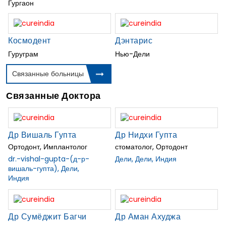
Гургаон
Космодент
Дэнтарис
Гуруграм
Нью-Дели
Связанные больницы
Связанные Доктора
Др Вишаль Гупта
Др Нидхи Гупта
Ортодонт, Имплантолог
стоматолог, Ортодонт
dr.-vishal-gupta-(д-р-
Дели, Дели, Индия
вишаль-гупта), Дели,
Индия
Др Сумёджит Багчи
Др Аман Ахуджа