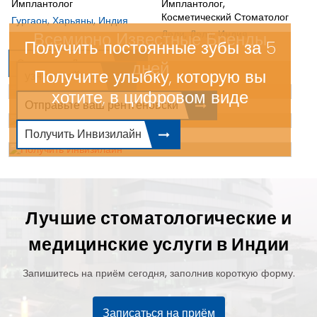
Имплантолог
Имплантолог,
Косметический Стоматолог
Гургаон, Харьяны, Индия
Дели, Дели, Индия
Всемирно Известные Бренды
Получить постоянные зубы за 5
Связанные Доктора
дней
Получите улыбку, которую вы
узнать сейчас
хотите, в цифровом виде
Отправьте ваш рентгеновски
Получить Инвизилайн
Лучшие стоматологические и
медицинские услуги в Индии
Запишитесь на приём сегодня, заполнив короткую форму.
Записаться на приём