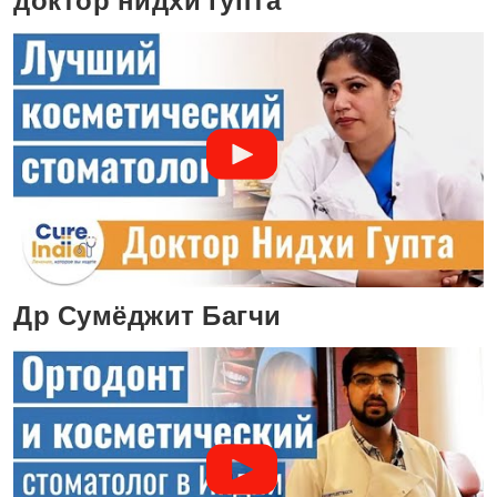
доктор нидхи гупта
Др Сумёджит Багчи