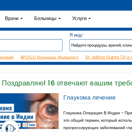
Врачи
Больницы
Услуги
Я ищу:
женский
APOLLO больница, Индрапрст
Dr. Aditya Gupta (Д-р 
Поздравляю!
16
отвечают вашим треб
Глаукома лечение
Глаукома Операция В Индии - При
это общий термин, который исполь
прогрессирующих заболеваний гла