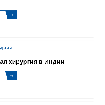
ы
ургия
ая хирургия в Индии
ы