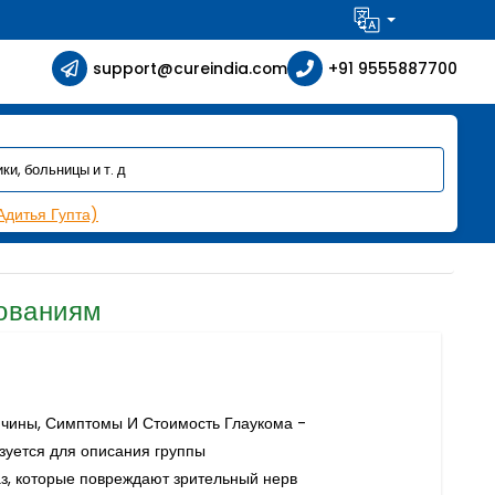
support@cureindia.com
+91 9555887700
Адитья Гупта)
ованиям
чины, Симптомы И Стоимость Глаукома -
зуется для описания группы
з, которые повреждают зрительный нерв