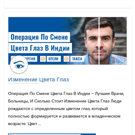
Пупочная Грыжа
Пересадка Роговицы
Мужское Бесплодие Лечение
Пересадка костного мозга
Операция Анального Свища
Отслоение Сетчатки
Бесплодие у женщин
Все на 6 имплантация
Болезнь Пейрони Лечение
Установка кардиостимулятора
Шейная Ламинэктомия
Изменение Цвета Глаз
Рак простаты
Лечение Эпилепсии
Операция По Смене Цвета Глаз В Индии - Лучшие Врачи,
Микродискэктомия Поясничного
Больницы, И Сколько Стоит Изменение Цвета Глаз Люди
Инвизилайн
рождаются с определенным цветом глаз, который
Царапина Роговицы
полностью формируется и развивается в младенческом
Искусственное сердце или LVAD
возрасте. Цвет ...
Рак Молочных Желез