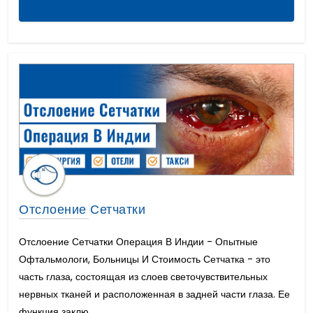
Острый Миелоидный Лейкоз
Удлинение члена или фаллопластика
Полная Имплантация Зубов Цена
CAR T Терапия
Имплантация зубов цена
Зубные Коронки Цена
Отслоение Сетчатки
Отслоение Сетчатки Операция В Индии - Опытные
Офтальмологи, Больницы И Стоимость Сетчатка - это
часть глаза, состоящая из слоев светочувствительных
нервных тканей и расположенная в задней части глаза. Ее
функция заклю...