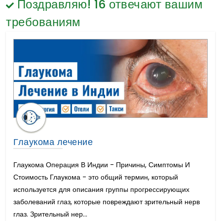
Поздравляю!
Гематология
16
отвечают вашим
Гименопластика
Общая Хирургия
требованиям
Омоложение влагалища или вагинопластика
Окулопластическая хирургия
Артроскопический Ремонт Вращающей
Манжеты Плеча
Артроскопическая Стабилизация Плеча
Интенсивно-модулированная лучевая
терапия
Хирургия липосакции
Подтяжка лица
Укрепление ягодиц
Подтяжка груди
Глаукома лечение
Уменьшение груди
Увеличение груди
Глаукома Операция В Индии - Причины, Симптомы И
Инъекции ботокса
Стоимость Глаукома - это общий термин, который
Рак желудка лечение
используется для описания группы прогрессирующих
Желудочный Обход
заболеваний глаз, которые повреждают зрительный нерв
рак полости рта
глаз. Зрительный нер...
Блефаропластика / Хирургия век