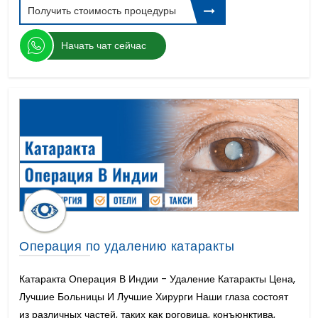
Пересадке Легких
Получить стоимость процедуры
Цистэктомия Яичника
AMS 800 искусственный сфинктер
Начать чат сейчас
Гамма нож
Протрузия Дисков Отдел Позвоночника
Хирургия митрального клапана
Болезнь Паркинсона
ЭКО ТЕСА
Лейкемия
Гистерэктомия Матки Хирургия
Операция Lasik
зубной имплант
Гипоспадия Операция
Трансплантация печени у детей
Передняя Крестообразная Связка
Операция по удалению катаракты
Восстановление
Астигматизм Операция
Катаракта Операция В Индии - Удаление Катаракты Цена,
Вертебропластика и кифопластика
Лучшие Больницы И Лучшие Хирурги Наши глаза состоят
Пересадка Сердца
из различных частей, таких как роговица, конъюнктива,