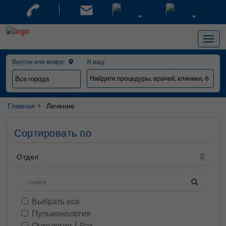
Togg
navig
Внутри или вокруг:
Я ищу:
Главная
Лечение
Сортировать по
Отдел
Выбрать все
Пульмонология
Онкология / Рак