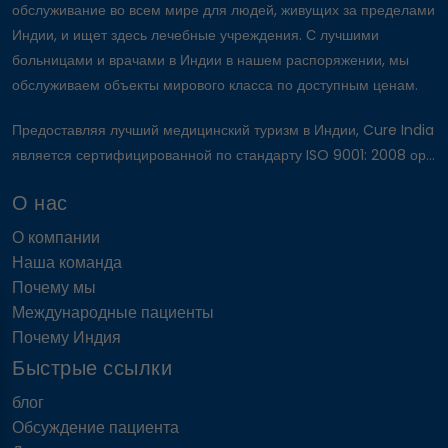
обслуживание во всем мире для людей, живущих за пределами
Химио Терапии
Индии, и ищет здесь лечебные учреждения. С лучшими
Реконструкция Бровей
больницами и врачами в Индии в нашем распоряжении, мы
Косметическое Обрезание
обслуживаем объекты мирового класса по доступным ценам.
Глаукома лечение
Рак поджелудочной железы Лечение
Предоставляя лучший медицинский туризм в Индии, Cure India
Лечение рака толстой кишки в Индии
является сертифицированной по стандарту ISO 9001: 2008 ор...
Лечение саркомы Юинга в Индии
Индийский гибкий имплантат/имплант
О нас
полового члена Шах
Операция на открытом сердце
О компании
Стоимость AMS Амбикор в Индии
Наша команда
Стоимость Coloplast Genesis в Индии
Почему мы
Имплантата полового члена Coloplast Titan
Международные пациенты
цена в Индии
Почему Индия
Имплантат полового члена AMS 700 CX в
индии
Быстрые ссылки
Имплантат полового члена AMS 700 CXR в
блог
индии
Обсуждение пациента
СПКЯ-синдром поликистозных яичников