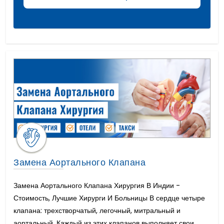
Острый Миелоидный Лейкоз
Удлинение члена или фаллопластика
Полная Имплантация Зубов Цена
CAR T Терапия
Имплантация зубов цена
Зубные Коронки Цена
Замена Аортального Клапана
Замена Аортального Клапана Хирургия В Индии -
Стоимость, Лучшие Хирурги И Больницы В сердце четыре
клапана: трехстворчатый, легочный, митральный и
аортальный. Каждый из этих клапанов выполняет свои