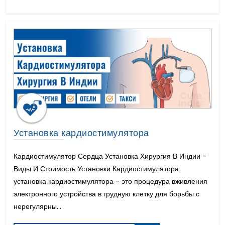
Пупочная Грыжа
Пересадка Роговицы
Мужское Бесплодие Лечение
Пересадка костного мозга
Операция Анального Свища
Отслоение Сетчатки
Бесплодие у женщин
Все на 6 имплантация
Болезнь Пейрони Лечение
Установка кардиостимулятора
Шейная Ламинэктомия
Установка кардиостимулятора
Рак простаты
Лечение Эпилепсии
Кардиостимулятор Сердца Установка Хирургия В Индии -
Микродискэктомия Поясничного
Виды И Стоимость Установки Кардиостимулятора
Инвизилайн
установка кардиостимулятора - это процедура вживления
Царапина Роговицы
электронного устройства в грудную клетку для борьбы с
Искусственное сердце или LVAD
нерегулярны...
Рак Молочных Желез