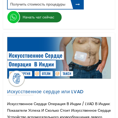
Пересадке Легких
Получить стоимость процедуры
Цистэктомия Яичника
AMS 800 искусственный сфинктер
Начать чат сейчас
Гамма нож
Протрузия Дисков Отдел Позвоночника
Хирургия митрального клапана
Болезнь Паркинсона
ЭКО ТЕСА
Лейкемия
Гистерэктомия Матки Хирургия
Операция Lasik
зубной имплант
Гипоспадия Операция
Трансплантация печени у детей
Передняя Крестообразная Связка
Искусственное сердце или LVAD
Восстановление
Астигматизм Операция
Искусственное Сердце Операция В Индии / LVAD В Индии:
Вертебропластика и кифопластика
Показатели Успеха И Сколько Стоит Искусственное Сердце
Пересадка Сердца
Устройство вспомогательного кровообращения левого