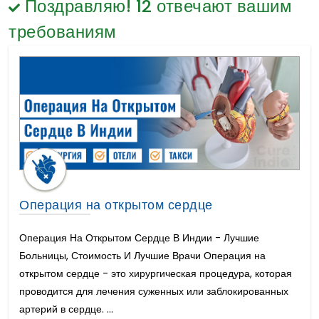
Поздравляю!
Гематология
12
отвечают вашим
Гименопластика
Общая Хирургия
требованиям
Омоложение влагалища или вагинопластика
Окулопластическая хирургия
Артроскопический Ремонт Вращающей
Манжеты Плеча
Артроскопическая Стабилизация Плеча
Интенсивно-модулированная лучевая
терапия
Хирургия липосакции
Подтяжка лица
Укрепление ягодиц
Подтяжка груди
Операция на открытом сердце
Уменьшение груди
Увеличение груди
Операция На Открытом Сердце В Индии - Лучшие
Инъекции ботокса
Больницы, Стоимость И Лучшие Врачи Операция на
Рак желудка лечение
открытом сердце - это хирургическая процедура, которая
Желудочный Обход
проводится для лечения суженных или заблокированных
рак полости рта
артерий в сердце. ...
Блефаропластика / Хирургия век