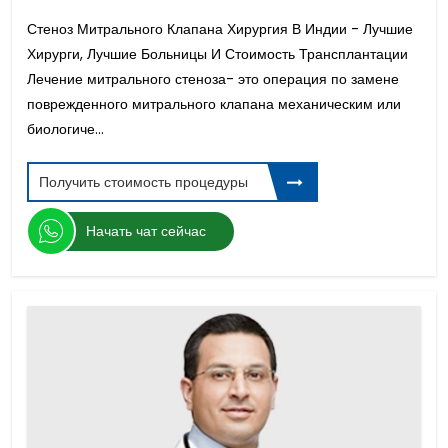
Фемто Ласик Коррекция
Стеноз Митрального Клапана Хирургия В Индии - Лучшие
Рак Шейки Матки
Хирурги, Лучшие Больницы И Стоимость Трансплантации
Виниры Для Зубов
Лечение митрального стеноза- это операция по замене
Замена шейного диска
поврежденного митрального клапана механическим или
ЭКО с донорской яйцеклеткой
биологиче...
Аортокоронарное Шунтирование
Атрофия Зрительного Нерва
Замена Тазобедренного Сустава Стоимость
Получить стоимость процедуры
Операция Протезирование Полового Члена
Кибернож Операция
Начать чат сейчас
Дефект Межпредсердной Перегородки
Эпидуральная Стимуляция для травмы
спинного мозга
Лечение непроходимости маточных труб в
индии
Отбеливание зубов
Дисплазия тазобедренного сустава
Лазерная Коррекция Смайл
Шейная ламининопластика