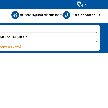
support@cureindia.com
+91 9555887700
Адитья Гупта)