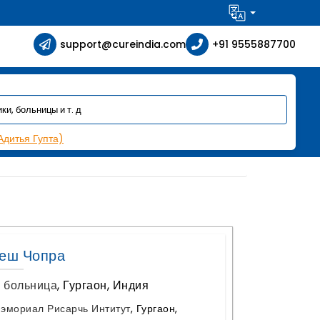
support@cureindia.com
+91 9555887700
Адитья Гупта)
кеш Чопра
 больница
,
Гургаон, Индия
эмориал Рисарчь Интитут
,
Гургаон,