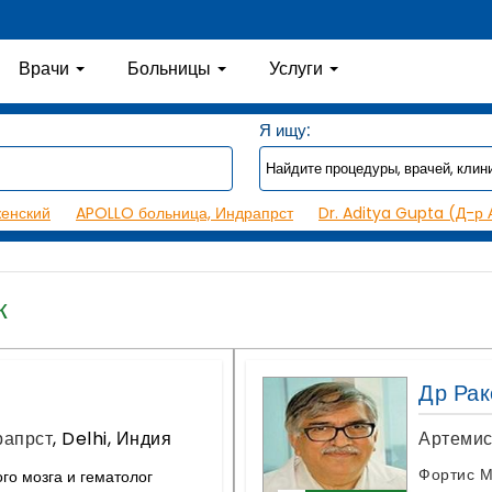
Врачи
Больницы
Услуги
Я ищу:
женский
APOLLO больница, Индрапрст
Dr. Aditya Gupta (Д-р 
к
Др Ра
рапрст
,
Delhi, Индия
Артемис
Фортис М
го мозга и гематолог