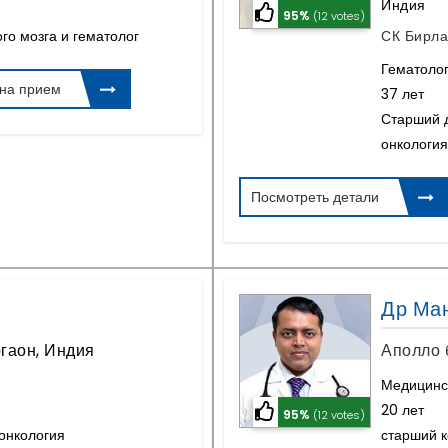
Индия
95%
(12 votes)
го мозга и гематолог
СК Бирла
Гематолог
 на прием
37 лет
Старший д
онкология
Посмотреть детали
Др Ма
ргаон, Индия
Аполло 
Медицинс
20 лет
95%
(12 votes)
онкология
старший к