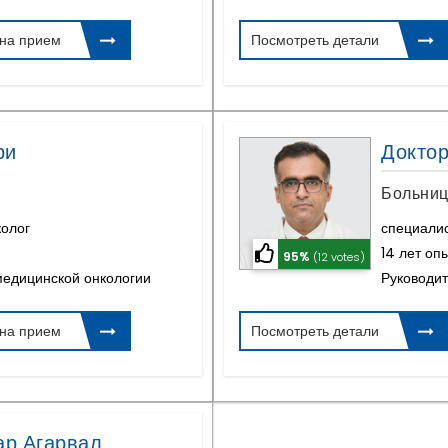
 на прием
Посмотреть детали
ри
Доктор
Больниц
колог
специалис
14 лет оп
95%
(12 votes)
едицинской онкологии
Руководит
 на прием
Посмотреть детали
ар Агарвал