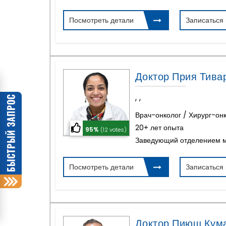
Посмотреть детали
Записаться
Доктор Прия Тива
,
,
Врач-онколог / Хирург-он
20+ лет опыта
95%
(12 votes)
Заведующий отделением м
Посмотреть детали
Записаться
Доктор Пиюш Кум