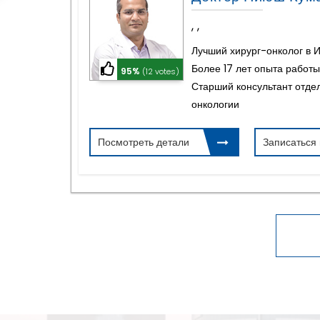
,
,
Лучший хирург-онколог в 
Более 17 лет опыта работы
95%
(12 votes)
Старший консультант отде
онкологии
Посмотреть детали
Записаться