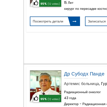
15 Лет
95%
(12 votes)
хирург по пересадке костно
Посмотреть детали
Записаться
Др Субодх Панде
Артемис больница
,
Гу
Радиационный онколог
43 года
95%
(12 votes)
Директор - Радиационная 