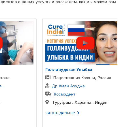
циентов о наших услугах и расскажем, как мы можем вам
ЭКО
Россия
Лечение Эко У Женщин в Индии
Др Астха Гупта
Дели Центр ЭКО и фертильности
ндия
Дели , Дели , Индия
читать дальше