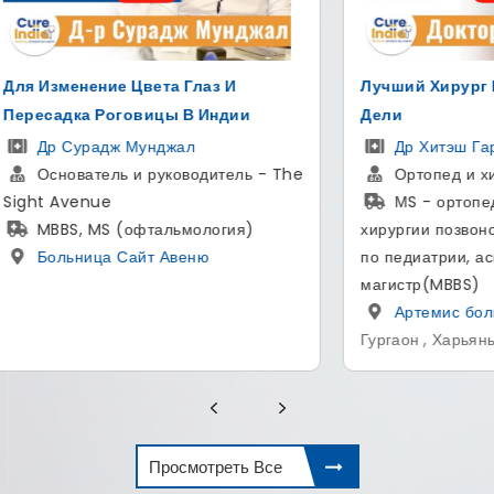
ший Хирург Позвоночника В
Надувной протез по
и
AMS 700 для лечени
Др Хитэш Гарг
Доктор Гаутам Ба
Ортопед и хирург позвоночника
Уролог и андроло
МS - ортопедии, сотрудник в
MBBS, MS - Обща
ргии позвоночника, аспирантура
MCh - Урология
едиатрии, аспирантура сустава,
больница SCI
,
истр(MBBS)
Дели , Дели
Артемис больница
,
аон , Харьяны
Просмотреть Все