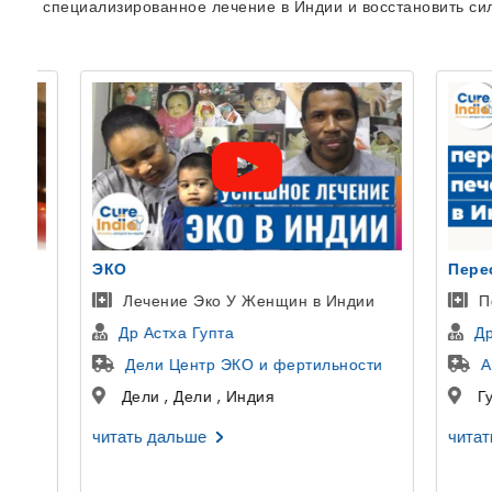
специализированное лечение в Индии и восстановить си
Пересадка печени
уретроп
Пересадка Печени Детям В Индии
Пацие
Др Гирирадж Бора
Докто
Артемис больница
боль
Гургаон , Харьяны , Индия
Дели 
читать дальше
читать д