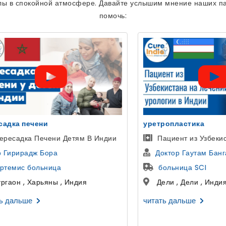
лы в спокойной атмосфере. Давайте услышим мнение наших па
помочь:
ластика
Голливудская Улыбка
нт из Узбекистана
Пациентка из Казани, 
р Гаутам Банга
Др Аман Ахуджа
ница SCI
Космодент
, Дели , Индия
Гуруграм , Харьяна , И
альше
читать дальше