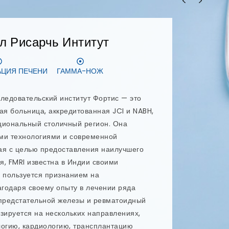
ОНТИЯ
ЗУБНЫЕ ИМПЛАНТАТЫ
ологическая клиника в столичном регионе
нализированное лечение и безупречный
в и специалистов использует новейшие
овые навыки, чтобы обеспечить
тологических услуг в столичном регионе
руководит этим передовым
м и является стоматологом-специалистом
ализирующимся на профилактике и
entaris предлагаются такие виды
как имплантация All-on-4, имплантация All-
дленной нагрузкой, преображение улыбки