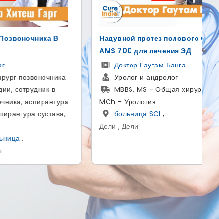
лового члена
Радиохирургия Кибернож В Индии
я ЭД
Др Адитья Гупта
Нейрохирург
нга
MBBS | M.Ch
г
Артемис больница
,
я хирургия,
Гургаон , Харьяны