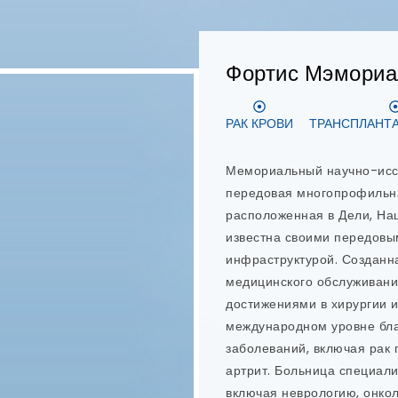
Дэнтарис
ДИЗАЙН УЛЫБКИ
ЭНДОД
Dentaris — ведущая стомат
Дели, предлагающая персо
уход. Команда стоматолого
технологии и самые перед
высочайшее качество стома
Дели. Доктор Нидхи Гупта 
стоматологическим центро
широкого профиля, специ
восстановлении зубов. В D
стоматологических услуг, 
on-6, имплантация с неме