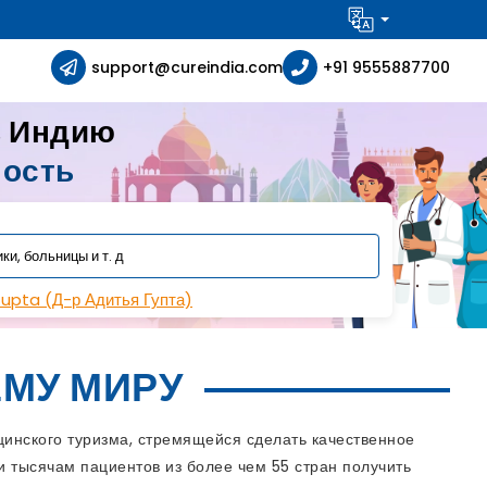
support@cureindia.com
+91 9555887700
в Индию
ность
Gupta (Д-р Адитья Гупта)
МУ МИРУ
инского туризма, стремящейся сделать качественное
 тысячам пациентов из более чем 55 стран получить