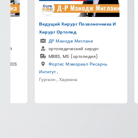
а И
Для Изменение Цвета Глаз И
Луч
Пересадка Роговицы В Индии
Дел
Др Сурадж Мунджал
Основатель и руководитель - The
Sight Avenue
MBBS, MS (офтальмология)
хиру
Больница Сайт Авеню
по п
маг
Гург