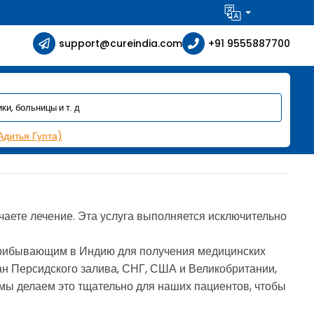
support@cureindia.com
+91 9555887700
Адитья Гупта)
учаете лечение. Эта услуга выполняется исключительно
прибывающим в Индию для получения медицинских
ран Персидского залива, СНГ, США и Великобритании,
ы делаем это тщательно для наших пациентов, чтобы