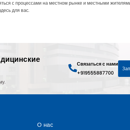
ться с процессами на местном рынке и местными жителями 
десь для вас.
едицинские
Связаться с нами
Зап
+919555887700
му.
О нас