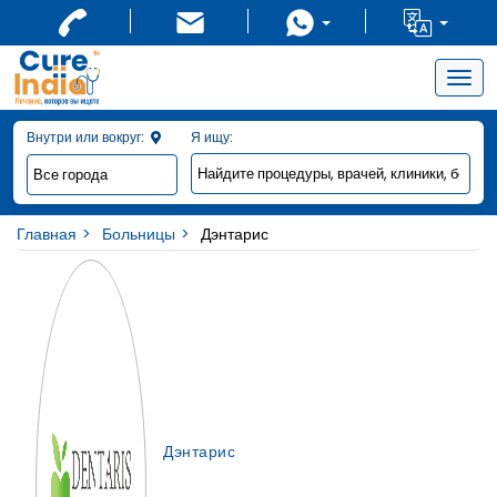
Togg
navig
Внутри или вокруг:
Я ищу:
Главная
Больницы
Дэнтарис
Дэнтарис