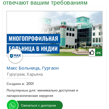
Гематология
отвечают вашим требованиям
Общая Хирургия
0%
Макс Больница, Гургаон
Гуруграм, Харьяна
Создано в:
2001
Популярные для:
минимально доступная и
лапароскопическая хирургия
Связаться с доктором