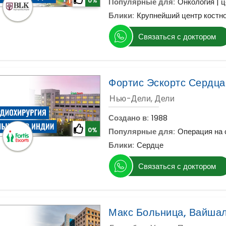
0%
Популярные для:
Онкология | ц
Блики:
Крупнейший центр костно
Связаться с доктором
Фортис Эскортс Сердца
Нью-Дели, Дели
Создано в:
1988
0%
Популярные для:
Операция на 
Блики:
Сердце
Связаться с доктором
Макс Больница, Вайша