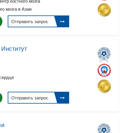
ентр костного мозга
го мозга в Азии
Отправить запрос
 Институт
сердце
Отправить запрос
ли