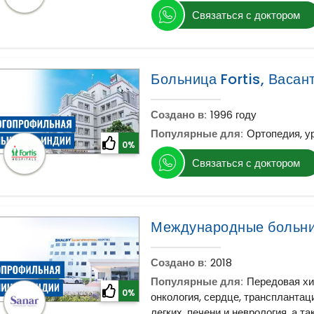
Связаться с доктором
Больница Fortis, Васан
Создано в:
1996 году
Популярные для:
Ортопедия, у
0%
Связаться с доктором
Международные больн
Создано в:
2018
Популярные для:
Передовая хи
0%
онкология, сердце, трансплантаци
легких, печени и неврология, а т