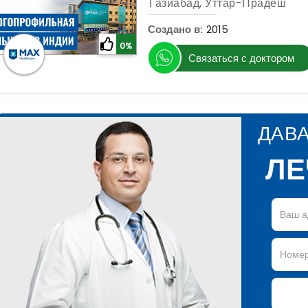
Газиабад, Уттар-Прадеш
Создано в:
2015
0%
Связаться с доктором
ДАВ
ЛЕ