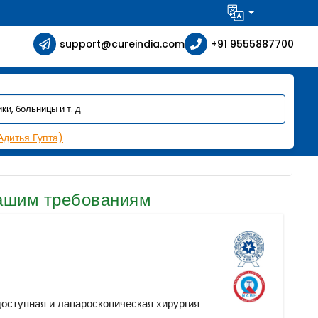
support@cureindia.com
+91 9555887700
Адитья Гупта)
ашим требованиям
н
оступная и лапароскопическая хирургия