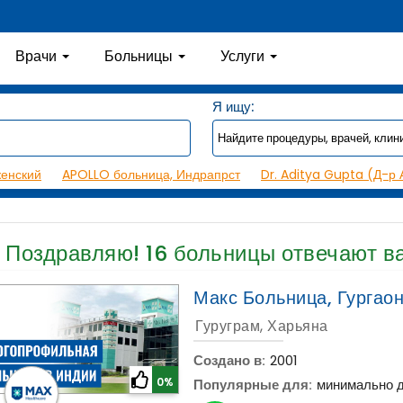
Врачи
Больницы
Услуги
Я ищу:
женский
APOLLO больница, Индрапрст
Dr. Aditya Gupta (Д-р 
Поздравляю!
16
больницы отвечают в
Макс Больница, Гургао
Гуруграм, Харьяна
Создано в:
2001
0%
Популярные для:
минимально д