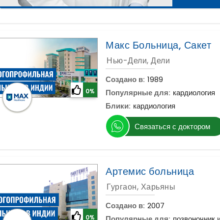
Макс Больница, Сакет
Нью-Дели, Дели
Создано в:
1989
0%
Популярные для:
кардиология
Блики:
кардиология
Связаться с доктором
Артемис больница
Гургаон, Харьяны
Создано в:
2007
0%
Популярные для:
позвоночник 