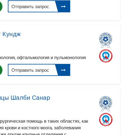
Отправить запрос
т Кундж
рология, офтальмология и пульмонология
Отправить запрос
ицы Шалби Санар
рургическая помощь в таких областях, как
я крови и костного мозга, заболевания
акже другие крупные отделения с