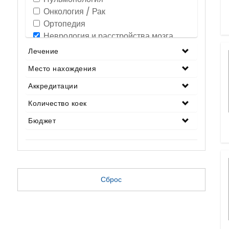
Онкология / Рак
Ортопедия
Неврология и расстройства мозга
Офтальмология / Уход за глазами
Лечение
Позвоночник
Место нахождения
ЛОР / Отоларингология
Стволовые клетки
Аккредитации
лечение зубов
Количество коек
кардиология
Бюджет
Гинекология
Урология
Бесплодие / ЭКО
Косметические и пластические
операции
Сброс
Пересадка органов
Ожирения и потеря веса
Гастроэнтерология /
пищеварительные расстройства
Смена Пола