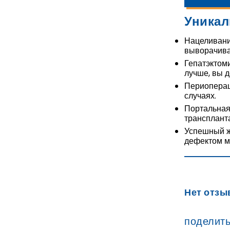
Уникал
Нацеливани
выворачива
Гепатэктом
лучше, вы д
Периоперац
случаях.
Портальная
трансплант
Успешный ж
дефектом м
Нет отзы
поделить