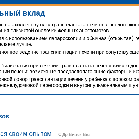
ьный вклад
е на ахиллесову пяту трансплантата печени взрослого жив
ния слизистой оболочки желчных анастомозов.
ия с использованием лапароскопии и обычная (открытая) ге
елаете лучше.
ионное ведение трансплантации печени при сопутствующе
 билиопатия при лечении трансплантата печени живого дон
ации печени: возможные предрасполагающие факторы и ис
ивой донор трансплантации печени у ребенка с пороком ра
ежжелудочковой перегородки и внутрипульмональным шун
вов
ся своим опытом
С Др Вивек Виз