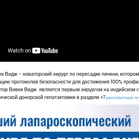
к Видж - новаторский хирург по пересадке печени, которо
ацию протоколов безопасности для достижения 100% профи
ктор Вивек Видж является первым хирургом на индийском с
ческой донорской гепатэктомии в разделе «
Т
рансплантация пе