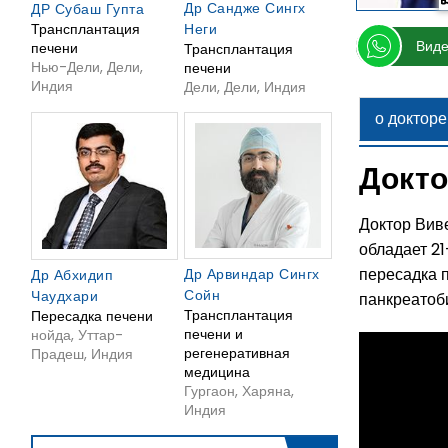
Др Сандже Сингх
ДР Субаш Гупта
Трансплантация
Неги
Виде
печени
Трансплантация
Нью-Дели, Дели,
печени
Индия
Дели, Дели, Индия
о докторе
Докто
Доктор Виве
обладает 2
пересадка п
Др Арвиндар Сингх
Др Абхидип
Сойн
Чаудхари
панкреатоб
Трансплантация
Пересадка печени
печени и
нойда, Уттар-
регенеративная
Прадеш, Индия
медицина
Гургаон, Харяна,
Индия