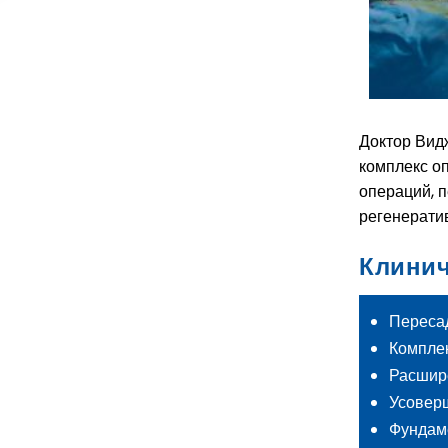
Доктор Видж
комплекс о
операций, 
регенерати
Клини
Пересад
Комплек
Расшир
Усовер
Фундам