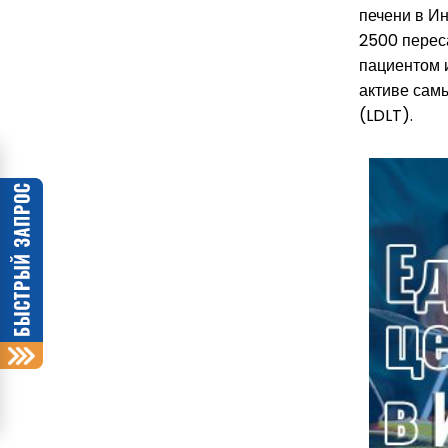
печени в И
2500
перес
пациентом и
активе сам
(LDLT).