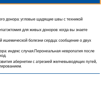
ого донора: угловые щадящие швы с техникой
патэктомия для живых доноров: когда вы знаете
й ишемической болезни сердца: сообщение о двух
ора: индекс случая.Перонеальная невропатия после
ход.
звития абернетии с атрезией желчевыводящих путей,
тированием.