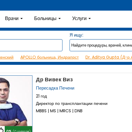
Врачи
Больницы
Услуги
Я ищу:
женский
APOLLO больница, Индрапрст
Dr. Aditya Gupta (Д-р 
Др Вивек Виз
Пересадка Печени
21 год
Директор по трансплантации печени
MBBS | MS | MRCS | DNB
0%
(0 голосов)