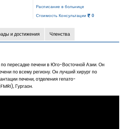
Расписание в больнице
Стоимость Консультации
0
рады и достижения
Членства
в по пересадке печени в Юго-Восточной Азии. Он
чени по всему региону. Он лучший хирург по
антации печени, отделения гепато-
FMRI), Гургаон.