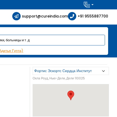
support@cureindia.com
+91 9555887700
Адитья Гупта)
Охла Роуд, Нью-Дели, Дели 110025