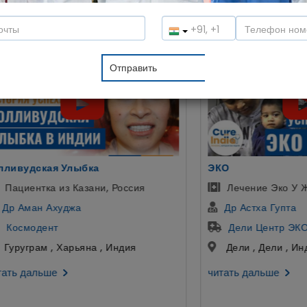
лы в спокойной атмосфере. Давайте услышим мнение наших па
помочь:
ЭКО
Переса
Лечение Эко У Женщин в Индии
Пер
Др Астха Гупта
Др 
Дели Центр ЭКО и фертильности
Арт
Дели , Дели , Индия
Гург
читать дальше
читать