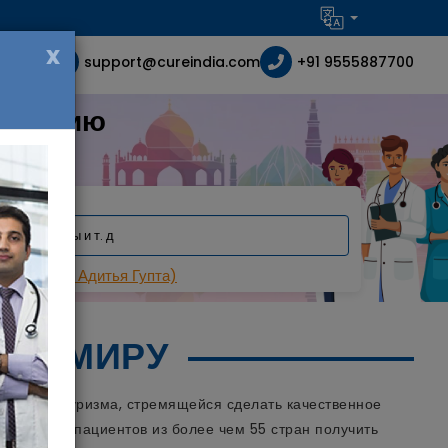
x
support@cureindia.com
+91 9555887700
в Индию
ность
Gupta (Д-р Адитья Гупта)
МУ МИРУ
инского туризма, стремящейся сделать качественное
 тысячам пациентов из более чем 55 стран получить