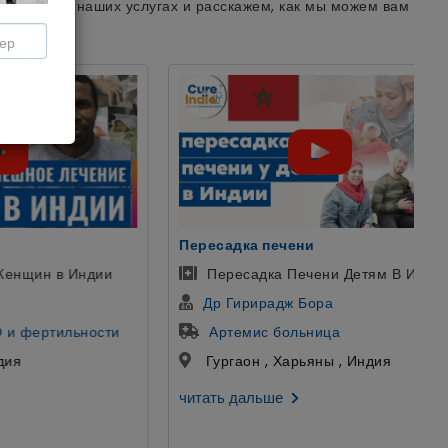
циентов о наших услугах и расскажем, как мы можем вам
дка печени
уретропластика
есадка Печени Детям В Индии
Пациент из Узбекист
Гирирадж Бора
Доктор Гаутам Банга
емис больница
больница SCI
аон , Харьяны , Индия
Дели , Дели , Индия
 дальше
читать дальше