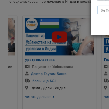
специализированное лечение в Индии и восстановить си
Голливудская Улыбка
бекистана
Пациентка из Казани, Россия
 Банга
Др Аман Ахуджа
Космодент
Индия
Гуруграм , Харьяна , Индия
читать дальше