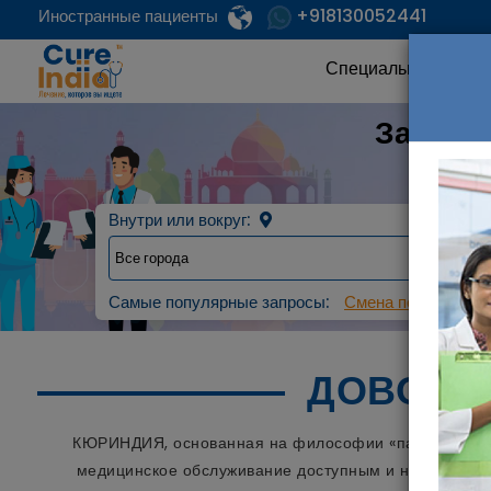
+918130052441
Иностранные пациенты
Специальность
Заплан
Наде
Внутри или вокруг:
Самые популярные запросы:
Смена пола с мужс
ДОВОЛЬ
КЮРИНДИЯ, основанная на философии «пациент на пе
медицинское обслуживание доступным и недорогим д