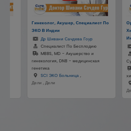
ер, Специалист По
Ортопедическая И Эндопротезна
Хирургия Плечевого Сустава В
Индии
ачдева Гоур
По Бесплодию
Др Нитирадж Обьрой
кушерство и
Ортопед И Хирург По Замене
 - медицинская
Суставов
MBBS, DNB, FRCS - Общая
ьница
,
хирургия, MS - ортопедия
больница SCI
,
Дели , Дели