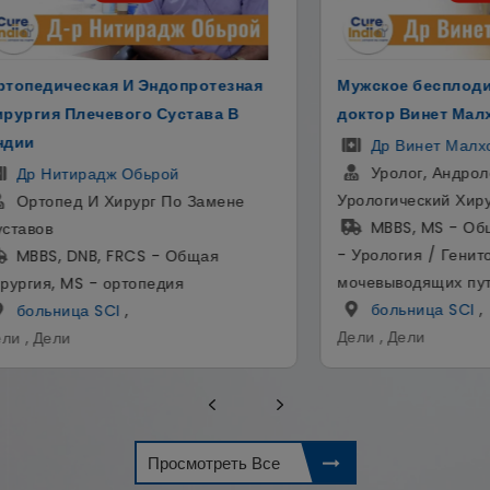
я
Мужское бесплодие объяснил
Импла
доктор Винет Малхотра
Эстет
Др Винет Малхотра
Др
Уролог, Андролог И
Им
Урологический Хирург
Стомат
MBBS, MS - Общая хирургия, DNB
BD
- Урология / Генито - Хирургия
(Импл
мочевыводящих путей
Ко
больница SCI
,
Гуругр
Дели , Дели
Просмотреть Все