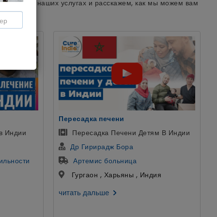
циентов о наших услугах и расскажем, как мы можем вам
уретропластика
м В Индии
Пациент из Узбекистана
Доктор Гаутам Банга
больница SCI
ия
Дели , Дели , Индия
читать дальше