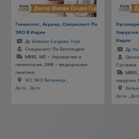
Ортопедическая И Эндопротезная
Мужское 
Хирургия Плечевого Сустава В
доктор В
Индии
Др Ви
Уролог
Др Нитирадж Обьрой
Урологиче
Ортопед И Хирург По Замене
MBBS,
Суставов
- Урологи
MBBS, DNB, FRCS - Общая
мочевыво
хирургия, MS - ортопедия
больн
больница SCI
,
Дели , Дел
Дели , Дели