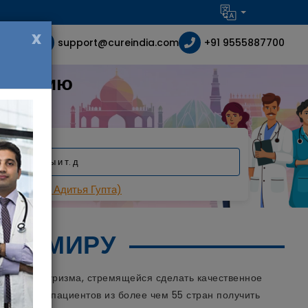
x
support@cureindia.com
+91 9555887700
в Индию
ность
Gupta (Д-р Адитья Гупта)
МУ МИРУ
инского туризма, стремящейся сделать качественное
 тысячам пациентов из более чем 55 стран получить