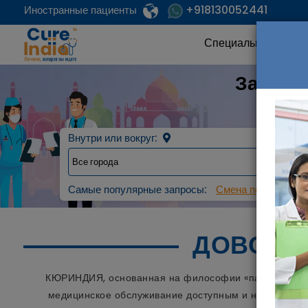
+918130052441
Иностранные пациенты
Специальность
Заплан
Наде
Внутри или вокруг:
Самые популярные запросы:
Смена пола с мужс
ДОВОЛЬ
КЮРИНДИЯ, основанная на философии «пациент на пе
медицинское обслуживание доступным и недорогим д