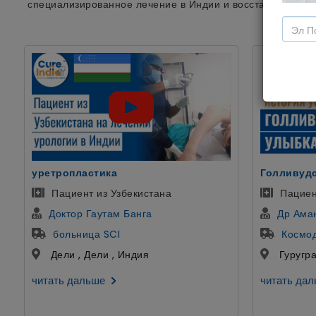
специализированное лечение в Индии и восстановить си
Голливудская Улыбка
ЭКО
Пациентка из Казани, Россия
Лечени
Др Аман Ахуджа
Др Астх
Космодент
Дели Ц
Гуруграм , Харьяна , Индия
Дели , 
читать дальше
читать да