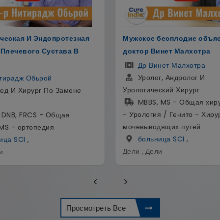
бесплодие объяснил
Имплантолог И Косметоло
инет Малхотра
Эстетический В Индии
нет Малхотра
Др Аман Ахуджа
, Андролог И
Имплантолог, Косметич
ский Хирург
Стоматолог
 MS - Общая хирургия, DNB
BDS | MDS (Эндодонтия
я / Генито - Хирургия
(Имплантология)
дящих путей
Космодент
,
ица SCI
,
Гуруграм , Харьяна
и
Просмотреть Все