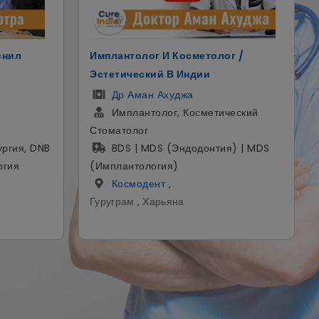
г /
Ведущий Хирург Позвоночника И
Хирург Ортопед
ДР Манодж Миглани
еский
ортопедический хирург
MBBS, MS (ортопедия)
) | MDS
Фортис Мэмориал Рисарчь
Интитут
,
Гургаон , Хариана