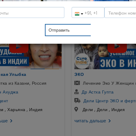
лы в спокойной атмосфере. Давайте услышим мнение наших па
помочь:
Пересадка печени
е Эко У Женщин в Индии
Пересадка Печени Детя
а Гупта
Др Гирирадж Бора
ентр ЭКО и фертильности
Артемис больница
Дели , Индия
Гургаон , Харьяны , Инд
льше
читать дальше