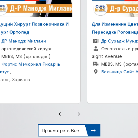
ение Цвета Глаз И
Лучший Хирург Позвоночн
а Роговицы В Индии
Дели
радж Мунджал
Др Хитэш Гарг
тель и руководитель - The
Ортопед и хирург позв
nue
МS - ортопедии, сотруд
 MS (офтальмология)
хирургии позвоночника, ас
ица Сайт Авеню
по педиатрии, аспирантура 
магистр(MBBS)
Артемис больница
,
Гургаон , Харьяны
Просмотреть Все