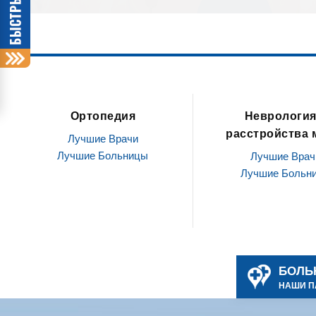
опедия
Неврология и
Офт
расстройства мозга
е Врачи
 Больницы
Лучшие Врачи
Лучшие Больницы
БОЛЬ
НАШИ П