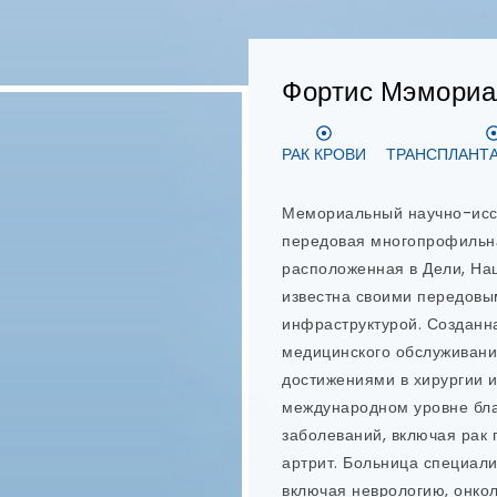
это
 NABH,
шего
да
дный
ях,
ю