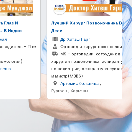
ика В
Надувной протез полового члена
AMS 700 для лечения ЭД
Доктор Гаутам Банга
оночника
Уролог и андролог
ник в
MBBS, MS - Общая хирургия,
пирантура
MCh - Урология
сустава,
больница SCI
,
Дели , Дели