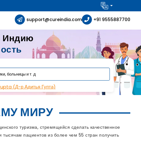
support@cureindia.com
+91 9555887700
в Индию
ность
Gupta (Д-р Адитья Гупта)
МУ МИРУ
инского туризма, стремящейся сделать качественное
 тысячам пациентов из более чем 55 стран получить