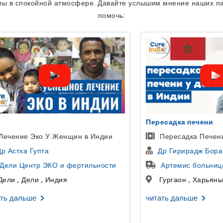
лы в спокойной атмосфере. Давайте услышим мнение наших па
помочь:
 печени
уретропластика
дка Печени Детям В Индии
Пациент из Узбекистана
ирадж Бора
Доктор Гаутам Банга
ис больница
больница SCI
 , Харьяны , Индия
Дели , Дели , Индия
льше
читать дальше