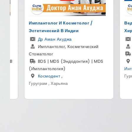
Ведущий Хирург Позвоночника И
Для Измен
Хирург Ортопед
Пересадк
ДР Манодж Миглани
Др Су
ортопедический хирург
Основа
MBBS, MS (ортопедия)
Sight Ave
Фортис Мэмориал Рисарчь
MBBS,
Интитут
,
Больн
Гургаон , Хариана