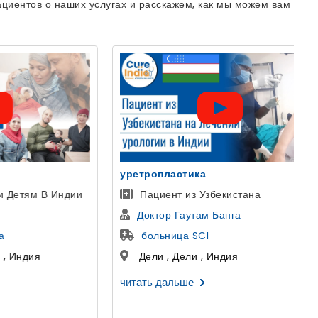
циентов о наших услугах и расскажем, как мы можем вам
Голливудская Улыбка
Пациентка из Казани, Россия
Др Аман Ахуджа
Космодент
Гуруграм , Харьяна , Индия
читать дальше