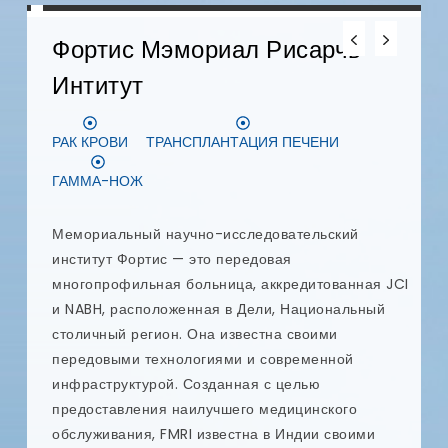
Фортис Мэмориал Рисарчь
Интитут
Д
РАК КРОВИ
ТРАНСПЛАНТАЦИЯ ПЕЧЕНИ
З
ГАММА-НОЖ
D
в
с
Мемориальный научно-исследовательский
п
институт Фортис — это передовая
у
многопрофильная больница, аккредитованная JCI
ых
и
и NABH, расположенная в Дели, Национальный
п
столичный регион. Она известна своими
к
передовыми технологиями и современной
р
инфраструктурой. Созданная с целью
п
предоставления наилучшего медицинского
я
обслуживания, FMRI известна в Индии своими