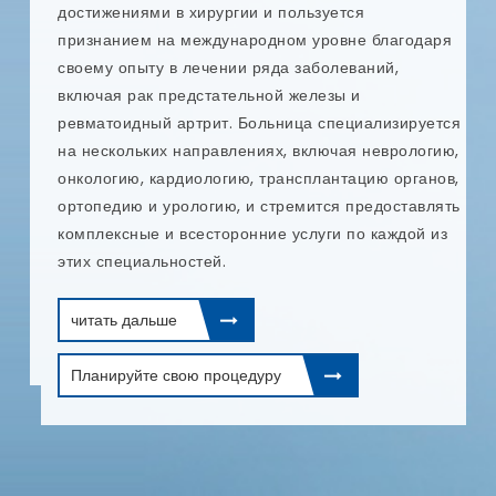
п
достижениями в хирургии и пользуется
и
признанием на международном уровне благодаря
т
своему опыту в лечении ряда заболеваний,
е
и
включая рак предстательной железы и
и
ревматоидный артрит. Больница специализируется
п
на нескольких направлениях, включая неврологию,
онкологию, кардиологию, трансплантацию органов,
ортопедию и урологию, и стремится предоставлять
комплексные и всесторонние услуги по каждой из
этих специальностей.
читать дальше
Планируйте свою процедуру