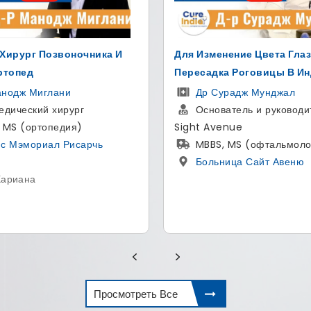
ение Цвета Глаз И
Лучший Хирург Позвоночн
а Роговицы В Индии
Дели
радж Мунджал
Др Хитэш Гарг
тель и руководитель - The
Ортопед и хирург позв
nue
МS - ортопедии, сотруд
 MS (офтальмология)
хирургии позвоночника, ас
ица Сайт Авеню
по педиатрии, аспирантура 
магистр(MBBS)
Артемис больница
,
Гургаон , Харьяны
Просмотреть Все