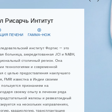
ОНТИЯ
ЗУБНЫЕ ИМПЛАНТАТЫ
ологическая клиника в столичном регионе
нализированное лечение и безупречный
в и специалистов использует новейшие
овые навыки, чтобы обеспечить
тологических услуг в столичном регионе
руководит этим передовым
м и является стоматологом-специалистом
ализирующимся на профилактике и
entaris предлагаются такие виды
как имплантация All-on-4, имплантация All-
дленной нагрузкой, преображение улыбки