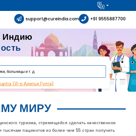
support@cureindia.com
+91 9555887700
в Индию
ность
Gupta (Д-р Адитья Гупта)
МУ МИРУ
инского туризма, стремящейся сделать качественное
 тысячам пациентов из более чем 55 стран получить