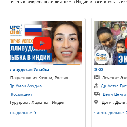
специализированное лечение в Индии и восстановить си
ЭКО
Пересадка
Лечение Эко У Женщин в Индии
Переса
Др Астха Гупта
Др Гир
Дели Центр ЭКО и фертильности
Артем
Дели , Дели , Индия
Гургаон
читать дальше
читать да