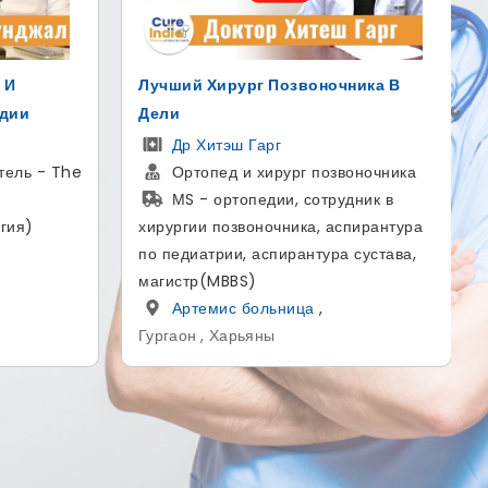
ика В
Надувной протез полового члена
AMS 700 для лечения ЭД
Доктор Гаутам Банга
оночника
Уролог и андролог
ник в
MBBS, MS - Общая хирургия,
пирантура
MCh - Урология
сустава,
больница SCI
,
Дели , Дели