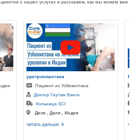
циентов о наших услугах и расскажем, как мы можем вам
Голливудская Улыбка
Пациентка из Казани, Россия
Др Аман Ахуджа
Космодент
Гуруграм , Харьяна , Индия
читать дальше