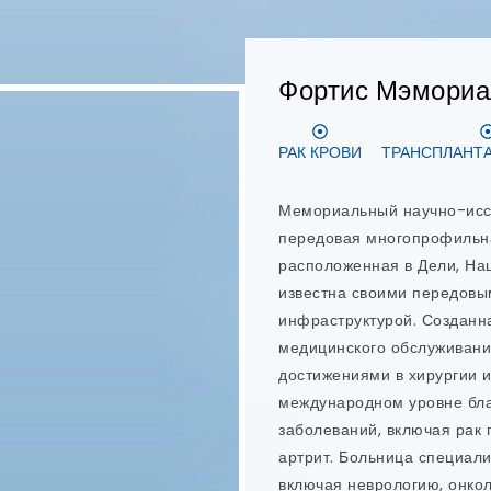
Дэнтарис
ДИЗАЙН УЛЫБКИ
ЭНДОД
Dentaris — ведущая стомат
Дели, предлагающая персо
уход. Команда стоматолого
технологии и самые перед
высочайшее качество стома
Дели. Доктор Нидхи Гупта 
стоматологическим центро
широкого профиля, специ
восстановлении зубов. В D
стоматологических услуг, 
on-6, имплантация с неме