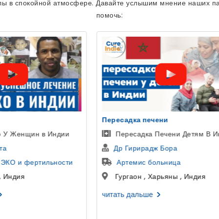
лы в спокойной атмосфере. Давайте услышим мнение наших па
помочь:
 печени
уретропластика
дка Печени Детям В Индии
Пациент из Узбекистана
ирадж Бора
Доктор Гаутам Банга
ис больница
больница SCI
 , Харьяны , Индия
Дели , Дели , Индия
льше
читать дальше