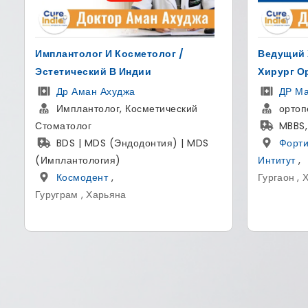
Ведущий Хирург Позвоночника И
Для Измен
Хирург Ортопед
Пересадк
ДР Манодж Миглани
Др Су
ортопедический хирург
Основа
MBBS, MS (ортопедия)
Sight Ave
Фортис Мэмориал Рисарчь
MBBS,
Интитут
,
Больн
Гургаон , Хариана