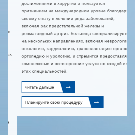
п
достижениями в хирургии и пользуется
и
признанием на международном уровне благодаря
т
своему опыту в лечении ряда заболеваний,
и
включая рак предстательной железы и
и
в
ревматоидный артрит. Больница специализируется
п
на нескольких направлениях, включая неврологию,
онкологию, кардиологию, трансплантацию органов,
ых
ортопедию и урологию, и стремится предоставлять
комплексные и всесторонние услуги по каждой из
этих специальностей.
читать дальше
Планируйте свою процедуру
е