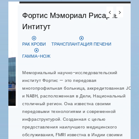
Фортис Мэмориал Рисарчь
Интитут
Д
РАК КРОВИ
ТРАНСПЛАНТАЦИЯ ПЕЧЕНИ
З
ГАММА-НОЖ
D
с
Мемориальный научно-исследовательский
п
институт Фортис — это передовая
у
многопрофильная больница, аккредитованная JCI
и
и NABH, расположенная в Дели, Национальный
п
столичный регион. Она известна своими
к
передовыми технологиями и современной
р
инфраструктурой. Созданная с целью
п
предоставления наилучшего медицинского
я
обслуживания, FMRI известна в Индии своими