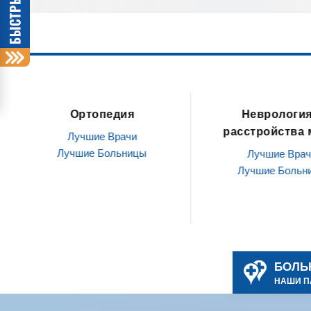
я
Неврология и
Офтальмо
расстройства мозга
г
и
ицы
Лучшие Врачи
Луч
Лучшие Больницы
Лучш
БОЛЬ
НАШИ П