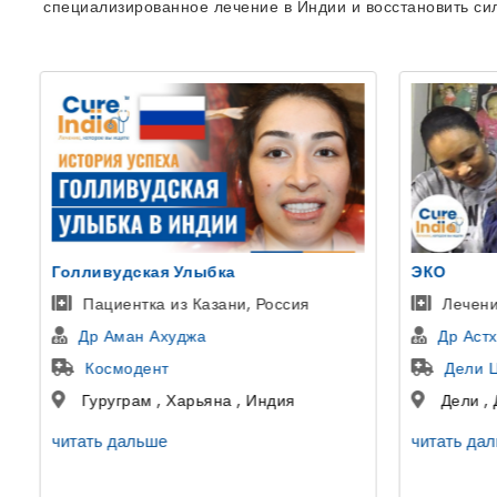
специализированное лечение в Индии и восстановить си
ЭКО
Пересадка
Лечение Эко У Женщин в Индии
Переса
Др Астха Гупта
Др Гир
Дели Центр ЭКО и фертильности
Артем
Дели , Дели , Индия
Гургаон
читать дальше
читать да