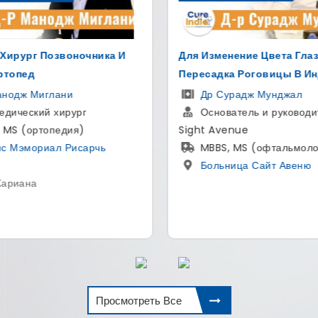
ение Цвета Глаз И
Лучший Хирург Позвоночн
а Роговицы В Индии
Дели
радж Мунджал
Др Хитэш Гарг
тель и руководитель - The
Ортопед и хирург позв
nue
МS - ортопедии, сотруд
 MS (офтальмология)
хирургии позвоночника, ас
ица Сайт Авеню
по педиатрии, аспирантура 
магистр(MBBS)
Артемис больница
,
Гургаон , Харьяны
Просмотреть Все