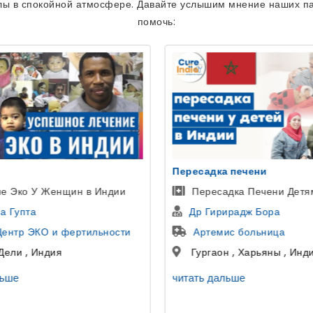
лы в спокойной атмосфере. Давайте услышим мнение наших па
помочь:
 печени
уретропластика
дка Печени Детям В Индии
Пациент из Узбекистана
ирадж Бора
Доктор Гаутам Банга
ис больница
больница SCI
 , Харьяны , Индия
Дели , Дели , Индия
льше
читать дальше