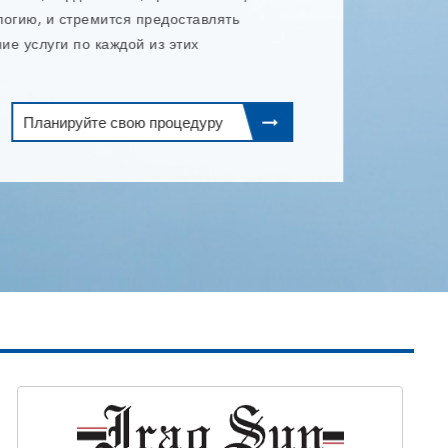
и эндодонтическое лече
читать дальше
0