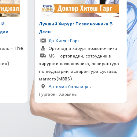
ика В
Надувной протез полового члена
AMS 700 для лечения ЭД
Доктор Гаутам Банга
оночника
Уролог и андролог
ник в
MBBS, MS - Общая хирургия,
пирантура
MCh - Урология
сустава,
больница SCI
,
Дели , Дели