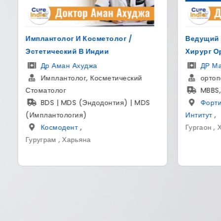
Ведущий Хирург Позвоночника И
Для Измен
Хирург Ортопед
Пересадк
ДР Манодж Миглани
Др Су
ортопедический хирург
Основа
MBBS, MS (ортопедия)
Sight Ave
Фортис Мэмориал Рисарчь
MBBS,
Интитут
,
Больн
Гургаон , Хариана