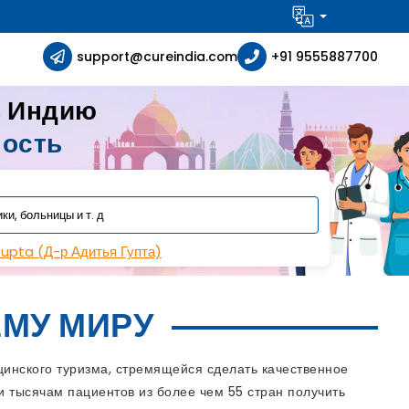
support@cureindia.com
+91 9555887700
в Индию
ность
Gupta (Д-р Адитья Гупта)
МУ МИРУ
инского туризма, стремящейся сделать качественное
 тысячам пациентов из более чем 55 стран получить