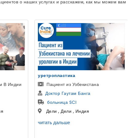
циентов о наших услугах и расскажем, как мы можем вам
Голливудская Улыбка
Пациентка из Казани, Россия
Др Аман Ахуджа
Космодент
Гуруграм , Харьяна , Индия
читать дальше