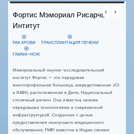
Фортис Мэмориал Рисарчь
Интитут
Д
РАК КРОВИ
ТРАНСПЛАНТАЦИЯ ПЕЧЕНИ
З
ГАММА-НОЖ
D
в
с
Мемориальный научно-исследовательский
п
институт Фортис — это передовая
у
многопрофильная больница, аккредитованная JCI
ых
и
и NABH, расположенная в Дели, Национальный
п
столичный регион. Она известна своими
к
передовыми технологиями и современной
р
инфраструктурой. Созданная с целью
п
предоставления наилучшего медицинского
я
обслуживания, FMRI известна в Индии своими