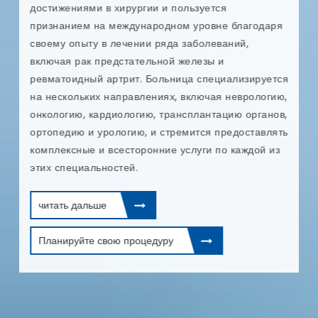
п
достижениями в хирургии и пользуется
и
признанием на международном уровне благодаря
т
своему опыту в лечении ряда заболеваний,
е
и
включая рак предстательной железы и
и
ревматоидный артрит. Больница специализируется
п
на нескольких направлениях, включая неврологию,
онкологию, кардиологию, трансплантацию органов,
ортопедию и урологию, и стремится предоставлять
комплексные и всесторонние услуги по каждой из
этих специальностей.
читать дальше
Планируйте свою процедуру