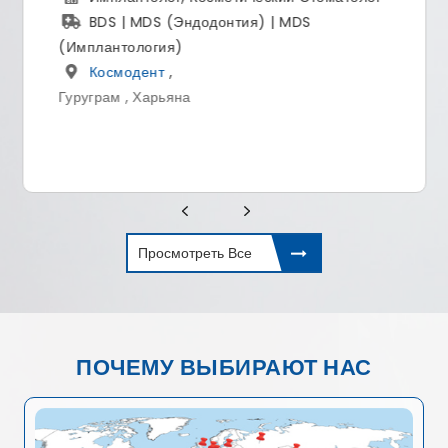
MBBS, MS (ортопедия)
Фортис Мэмориал Рисарчь Интитут
,
Гургаон , Хариана
Просмотреть Все
ПОЧЕМУ ВЫБИРАЮТ НАС