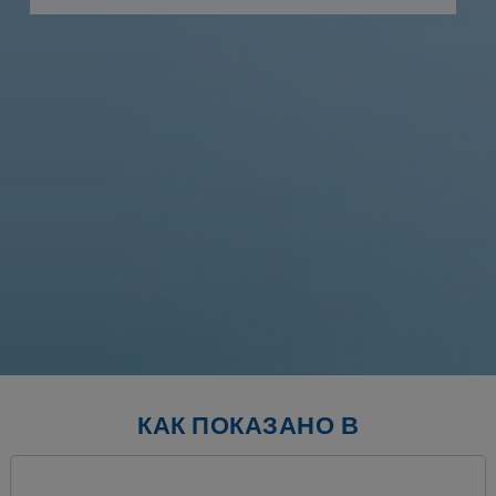
р
с
к
п
л
КАК ПОКАЗАНО В