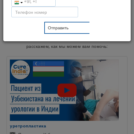
медицинское обслуживание доступным и недорогим для
пациентов со всего мира. На сегодняшний день мы
помогли тысячам пациентов из более чем 55 стран
получить специализированное лечение в Индии и
восстановить силы в спокойной атмосфере. Давайте
услышим мнение наших пациентов о наших услугах и
расскажем, как мы можем вам помочь:
уретропластика