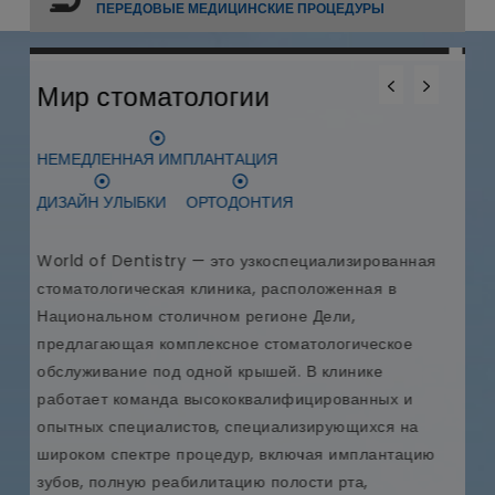
ПЕРЕДОВЫЕ МЕДИЦИНСКИЕ ПРОЦЕДУРЫ
0
0
0
Меданта Больница
КАРДИОХИРУРГИЯ
ТРАНСПЛАНТАЦИЯ ПЕЧЕНИ
ПЕРЕСАДКА СЕРДЦА
ая
Медицинская клиника Medanta - The Medicity,
аккредитованная JCI и NABH, является одной из
крупнейших многопрофильных больниц в Индии.
Medanta, основанная доктором Нарешом
Треханом, всемирно известным сердечно-
сосудистым и кардиоторакальным хирургом,
стремится предоставлять пациентам со всего
ию
мира передовые и доступные медицинские услуги.
На территории кампуса Medanta площадью 43