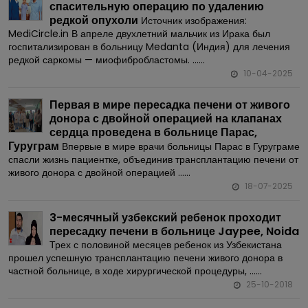
спасительную операцию по удалению
редкой опухоли
Источник изображения:
MediCircle.in В апреле двухлетний мальчик из Ирака был
госпитализирован в больницу Medanta (Индия) для лечения
редкой саркомы — миофибробластомы. ......
10-04-2025
Первая в мире пересадка печени от живого
донора с двойной операцией на клапанах
сердца проведена в больнице Парас,
Гуруграм
Впервые в мире врачи больницы Парас в Гуруграме
спасли жизнь пациентке, объединив трансплантацию печени от
живого донора с двойной операцией ......
18-07-2025
3-месячный узбекский ребенок проходит
пересадку печени в больнице Jaypee, Noida
Трех с половиной месяцев ребенок из Узбекистана
прошел успешную трансплантацию печени живого донора в
частной больнице, в ходе хирургической процедуры, ......
25-10-2018