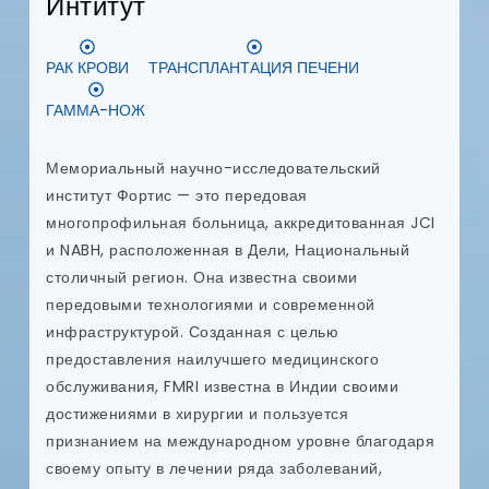
Интитут
я
п
РАК КРОВИ
ТРАНСПЛАНТАЦИЯ ПЕЧЕНИ
и
т
ГАММА-НОЖ
и
и
в
Мемориальный научно-исследовательский
п
институт Фортис — это передовая
многопрофильная больница, аккредитованная JCI
ых
и NABH, расположенная в Дели, Национальный
столичный регион. Она известна своими
передовыми технологиями и современной
инфраструктурой. Созданная с целью
предоставления наилучшего медицинского
обслуживания, FMRI известна в Индии своими
достижениями в хирургии и пользуется
признанием на международном уровне благодаря
своему опыту в лечении ряда заболеваний,
е