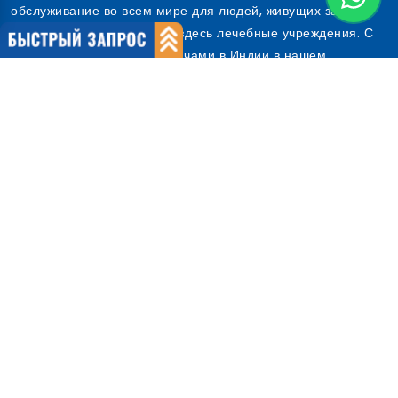
обслуживание во всем мире для людей, живущих за
пределами Индии, и ищет здесь лечебные учреждения. С
лучшими больницами и врачами в Индии в нашем
распоряжении, мы обслуживаем объекты мирового класса
по доступным ценам.
Предоставляя лучший медицинский туризм в Индии, Cure
India является сертифицированной по стандарту ISO 9001:
2008 ор...
О нас
О компании
Наша команда
Почему мы
Международные пациенты
Почему Индия
Быстрые ссылки