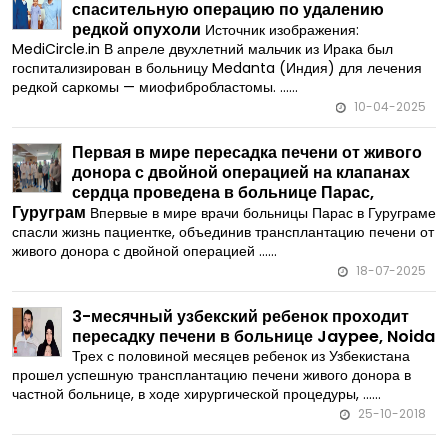
спасительную операцию по удалению
редкой опухоли
Источник изображения:
MediCircle.in В апреле двухлетний мальчик из Ирака был
госпитализирован в больницу Medanta (Индия) для лечения
редкой саркомы — миофибробластомы. ......
10-04-2025
Первая в мире пересадка печени от живого
донора с двойной операцией на клапанах
сердца проведена в больнице Парас,
Гуруграм
Впервые в мире врачи больницы Парас в Гуруграме
спасли жизнь пациентке, объединив трансплантацию печени от
живого донора с двойной операцией ......
18-07-2025
3-месячный узбекский ребенок проходит
пересадку печени в больнице Jaypee, Noida
Трех с половиной месяцев ребенок из Узбекистана
прошел успешную трансплантацию печени живого донора в
частной больнице, в ходе хирургической процедуры, ......
25-10-2018