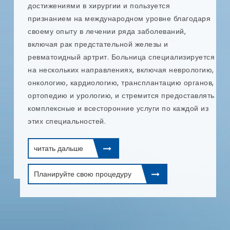
п
достижениями в хирургии и пользуется
и
признанием на международном уровне благодаря
т
своему опыту в лечении ряда заболеваний,
е
и
включая рак предстательной железы и
и
ревматоидный артрит. Больница специализируется
п
на нескольких направлениях, включая неврологию,
онкологию, кардиологию, трансплантацию органов,
ортопедию и урологию, и стремится предоставлять
комплексные и всесторонние услуги по каждой из
этих специальностей.
читать дальше
Планируйте свою процедуру