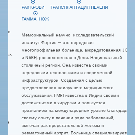
Интитут
я
п
РАК КРОВИ
ТРАНСПЛАНТАЦИЯ ПЕЧЕНИ
и
т
ГАММА-НОЖ
и
и
в
Мемориальный научно-исследовательский
п
институт Фортис — это передовая
многопрофильная больница, аккредитованная JCI
ых
и NABH, расположенная в Дели, Национальный
столичный регион. Она известна своими
передовыми технологиями и современной
инфраструктурой. Созданная с целью
предоставления наилучшего медицинского
обслуживания, FMRI известна в Индии своими
достижениями в хирургии и пользуется
признанием на международном уровне благодаря
своему опыту в лечении ряда заболеваний,
е