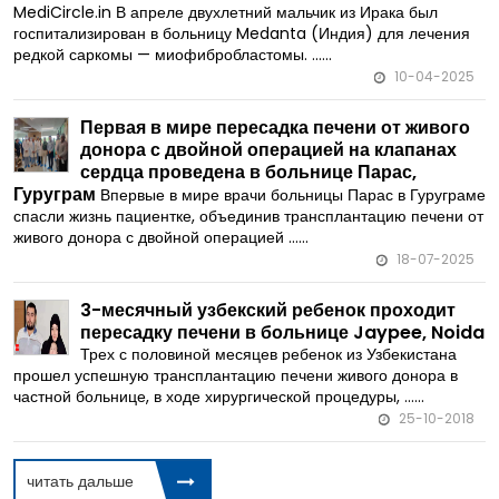
спасительную операцию по удалению
редкой опухоли
Источник изображения:
MediCircle.in В апреле двухлетний мальчик из Ирака был
госпитализирован в больницу Medanta (Индия) для лечения
редкой саркомы — миофибробластомы. ......
10-04-2025
Первая в мире пересадка печени от живого
донора с двойной операцией на клапанах
сердца проведена в больнице Парас,
Гуруграм
Впервые в мире врачи больницы Парас в Гуруграме
спасли жизнь пациентке, объединив трансплантацию печени от
живого донора с двойной операцией ......
18-07-2025
3-месячный узбекский ребенок проходит
пересадку печени в больнице Jaypee, Noida
Трех с половиной месяцев ребенок из Узбекистана
прошел успешную трансплантацию печени живого донора в
частной больнице, в ходе хирургической процедуры, ......
25-10-2018