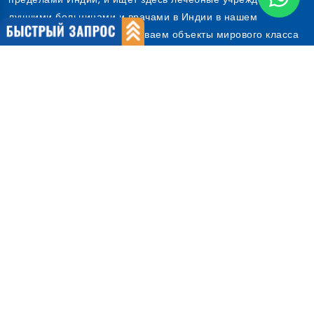
обслуживание во всем мире для людей, живущих за
пределами Индии, и ищет здесь лечебные учреждения. С
лучшими больницами и врачами в Индии в нашем
распоряжении, мы обслуживаем объекты мирового класса
по доступным ценам.
Предоставляя лучший медицинский туризм в Индии, Cure
India является сертифицированной по стандарту ISO 9001:
2008 ор...
О нас
О компании
Наша команда
Почему мы
Международные пациенты
Почему Индия
Быстрые ссылки