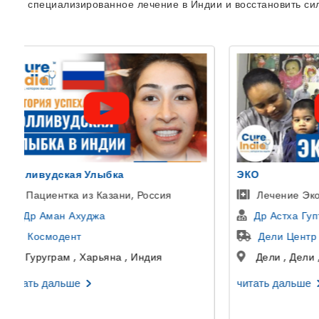
специализированное лечение в Индии и восстановить си
ЭКО
Пересадка
Лечение Эко У Женщин в Индии
Переса
Др Астха Гупта
Др Гир
Дели Центр ЭКО и фертильности
Артем
Дели , Дели , Индия
Гургаон
читать дальше
читать да