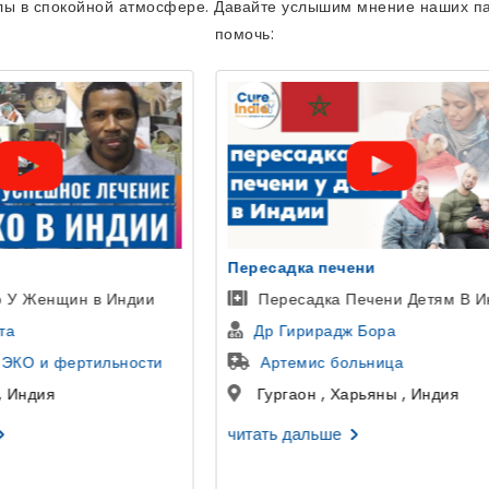
лы в спокойной атмосфере. Давайте услышим мнение наших па
помочь:
 печени
уретропластика
дка Печени Детям В Индии
Пациент из Узбекистана
ирадж Бора
Доктор Гаутам Банга
ис больница
больница SCI
 , Харьяны , Индия
Дели , Дели , Индия
льше
читать дальше