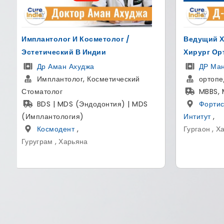
Ведущий Хирург Позвоночника И
Для Измен
Хирург Ортопед
Пересадк
ДР Манодж Миглани
Др Су
ортопедический хирург
Основа
MBBS, MS (ортопедия)
Sight Ave
Фортис Мэмориал Рисарчь
MBBS,
Интитут
,
Больн
Гургаон , Хариана