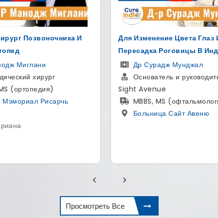
ение Цвета Глаз И
Лучший Хирург Позвоночн
а Роговицы В Индии
Дели
радж Мунджал
Др Хитэш Гарг
тель и руководитель - The
Ортопед и хирург позв
nue
МS - ортопедии, сотруд
 MS (офтальмология)
хирургии позвоночника, ас
ица Сайт Авеню
по педиатрии, аспирантура 
магистр(MBBS)
Артемис больница
,
Гургаон , Харьяны
Просмотреть Все