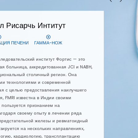
ОНТИЯ
ЗУБНЫЕ ИМПЛАНТАТЫ
ологическая клиника в столичном регионе
нализированное лечение и безупречный
в и специалистов использует новейшие
овые навыки, чтобы обеспечить
тологических услуг в столичном регионе
руководит этим передовым
м и является стоматологом-специалистом
ализирующимся на профилактике и
entaris предлагаются такие виды
как имплантация All-on-4, имплантация All-
дленной нагрузкой, преображение улыбки