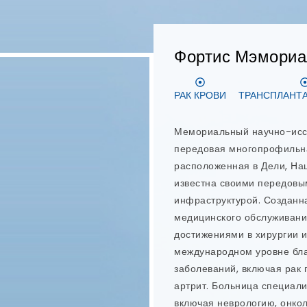
Дэнтарис
ДИЗАЙН УЛЫБКИ
ЭНДОД
Dentaris — ведущая стомат
Дели, предлагающая персо
уход. Команда стоматолого
технологии и самые перед
высочайшее качество стома
Дели. Доктор Нидхи Гупта 
стоматологическим центро
широкого профиля, специ
восстановлении зубов. В D
стоматологических услуг, 
on-6, имплантация с неме