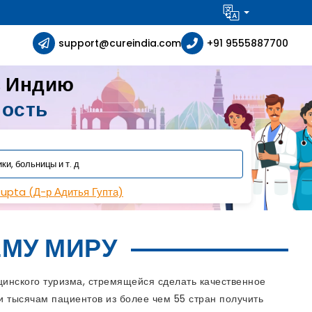
support@cureindia.com
+91 9555887700
в Индию
ность
Gupta (Д-р Адитья Гупта)
МУ МИРУ
инского туризма, стремящейся сделать качественное
 тысячам пациентов из более чем 55 стран получить