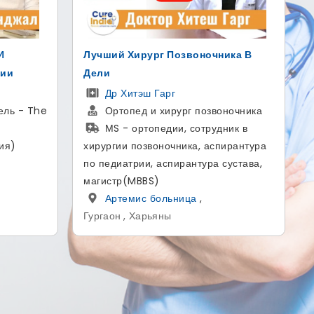
ика В
Надувной протез полового члена
AMS 700 для лечения ЭД
Доктор Гаутам Банга
оночника
Уролог и андролог
ник в
MBBS, MS - Общая хирургия,
пирантура
MCh - Урология
сустава,
больница SCI
,
Дели , Дели