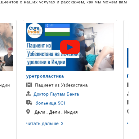
циентов о наших услугах и расскажем, как мы можем вам
Голливудская Улыбка
Пациентка из Казани, Россия
Др Аман Ахуджа
Космодент
Гуруграм , Харьяна , Индия
читать дальше