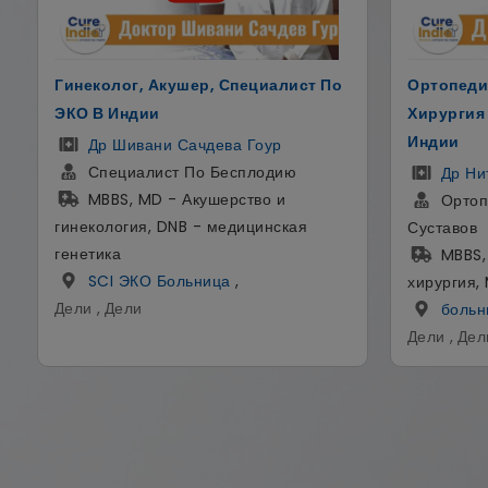
Ортопедическая И Эндопротезная
Мужское 
Хирургия Плечевого Сустава В
доктор В
Индии
Др Ви
Уролог
Др Нитирадж Обьрой
Урологиче
Ортопед И Хирург По Замене
MBBS,
Суставов
- Урологи
MBBS, DNB, FRCS - Общая
мочевыво
хирургия, MS - ортопедия
больн
больница SCI
,
Дели , Дел
Дели , Дели