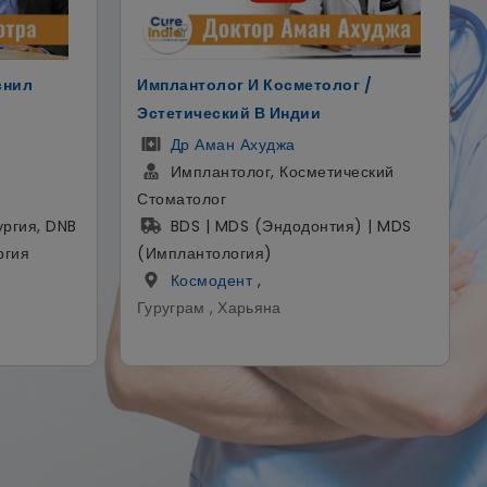
г /
Ведущий Хирург Позвоночника И
Хирург Ортопед
ДР Манодж Миглани
еский
ортопедический хирург
MBBS, MS (ортопедия)
) | MDS
Фортис Мэмориал Рисарчь
Интитут
,
Гургаон , Хариана