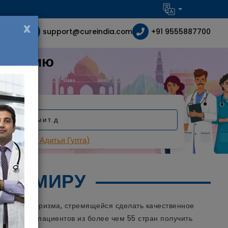
x
support@cureindia.com
+91 9555887700
в Индию
ность
Gupta (Д-р Адитья Гупта)
МУ МИРУ
инского туризма, стремящейся сделать качественное
 тысячам пациентов из более чем 55 стран получить