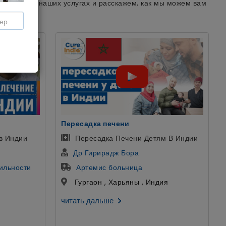
циентов о наших услугах и расскажем, как мы можем вам
уретропластика
м В Индии
Пациент из Узбекистана
Доктор Гаутам Банга
больница SCI
ия
Дели , Дели , Индия
читать дальше