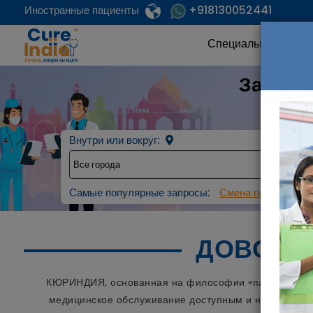
+918130052441
Иностранные пациенты
Специальность
Заплан
Наде
Внутри или вокруг:
Самые популярные запросы:
Смена пола с мужс
ДОВОЛЬ
КЮРИНДИЯ, основанная на философии «пациент на пе
медицинское обслуживание доступным и недорогим д