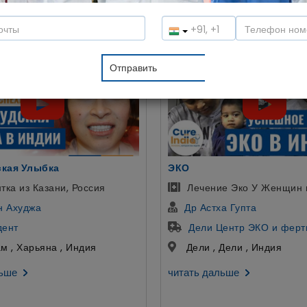
лы в спокойной атмосфере. Давайте услышим мнение наших па
помочь:
Пересадка печени
е Эко У Женщин в Индии
Пересадка Печени Детя
а Гупта
Др Гирирадж Бора
ентр ЭКО и фертильности
Артемис больница
Дели , Индия
Гургаон , Харьяны , Инд
льше
читать дальше