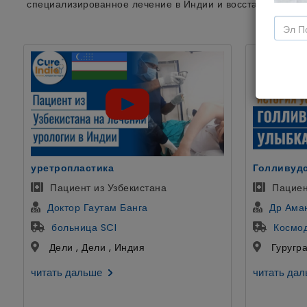
специализированное лечение в Индии и восстановить си
Голливудская Улыбка
ЭКО
Пациентка из Казани, Россия
Лечени
Др Аман Ахуджа
Др Астх
Космодент
Дели Ц
Гуруграм , Харьяна , Индия
Дели , 
читать дальше
читать да