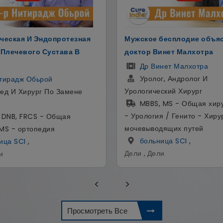
бесплодие объяснил
Имплантолог И Косметоло
инет Малхотра
Эстетический В Индии
нет Малхотра
Др Аман Ахуджа
, Андролог И
Имплантолог, Косметич
ский Хирург
Стоматолог
 MS - Общая хирургия, DNB
BDS | MDS (Эндодонтия
я / Генито - Хирургия
(Имплантология)
дящих путей
Космодент
,
ица SCI
,
Гуруграм , Харьяна
и
Просмотреть Все