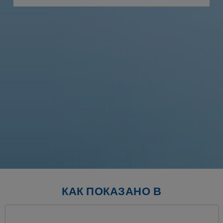
р
с
к
п
л
КАК ПОКАЗАНО В