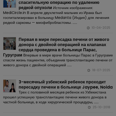
спасительную операцию по удалению
редкой опухоли
Источник изображения:
MediCircle.in В апреле двухлетний мальчик из Ирака был
госпитализирован в больницу Medanta (Индия) для лечения
редкой саркомы — миофибробластомы. ......
10-04-2025
Первая в мире пересадка печени от живого
донора с двойной операцией на клапанах
сердца проведена в больнице Парас,
Гуруграм
Впервые в мире врачи больницы Парас в Гуруграме
спасли жизнь пациентке, объединив трансплантацию печени от
живого донора с двойной операцией ......
18-07-2025
3-месячный узбекский ребенок проходит
пересадку печени в больнице Jaypee, Noida
Трех с половиной месяцев ребенок из Узбекистана
прошел успешную трансплантацию печени живого донора в
частной больнице, в ходе хирургической процедуры, ......
25-10-2018