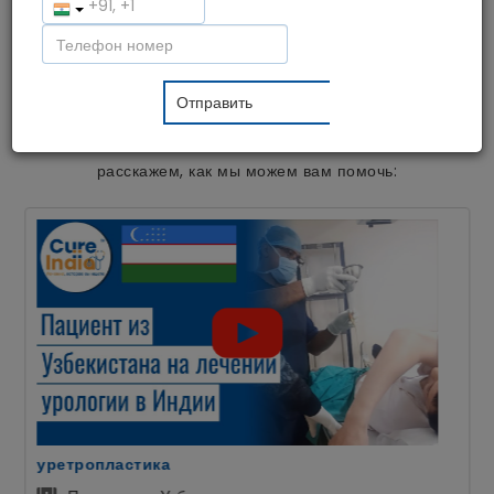
медицинское обслуживание доступным и недорогим для
пациентов со всего мира. На сегодняшний день мы
помогли тысячам пациентов из более чем 55 стран
получить специализированное лечение в Индии и
восстановить силы в спокойной атмосфере. Давайте
услышим мнение наших пациентов о наших услугах и
расскажем, как мы можем вам помочь:
уретропластика