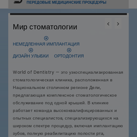
ПЕРЕДОВЫЕ МЕДИЦИНСКИЕ ПРОЦЕДУРЫ
0
0
0
Меданта Больница
КАРДИОХИРУРГИЯ
ТРАНСПЛАНТАЦИЯ ПЕЧЕНИ
ПЕРЕСАДКА СЕРДЦА
ая
Медицинская клиника Medanta - The Medicity,
аккредитованная JCI и NABH, является одной из
крупнейших многопрофильных больниц в Индии.
Medanta, основанная доктором Нарешом
Треханом, всемирно известным сердечно-
сосудистым и кардиоторакальным хирургом,
стремится предоставлять пациентам со всего
ию
мира передовые и доступные медицинские услуги.
На территории кампуса Medanta площадью 43