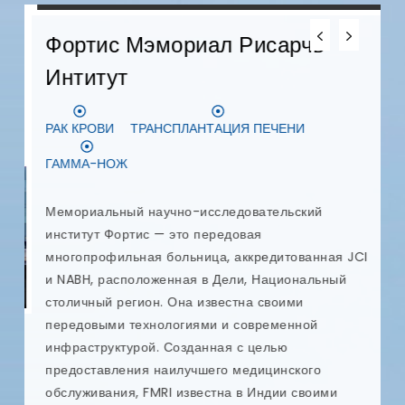
Фортис Мэмориал Рисарчь
Интитут
Д
РАК КРОВИ
ТРАНСПЛАНТАЦИЯ ПЕЧЕНИ
З
ГАММА-НОЖ
D
с
Мемориальный научно-исследовательский
п
институт Фортис — это передовая
у
многопрофильная больница, аккредитованная JCI
и
и NABH, расположенная в Дели, Национальный
п
столичный регион. Она известна своими
к
передовыми технологиями и современной
р
инфраструктурой. Созданная с целью
п
предоставления наилучшего медицинского
я
обслуживания, FMRI известна в Индии своими