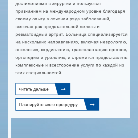
п
достижениями в хирургии и пользуется
и
признанием на международном уровне благодаря
т
своему опыту в лечении ряда заболеваний,
и
включая рак предстательной железы и
и
в
ревматоидный артрит. Больница специализируется
п
на нескольких направлениях, включая неврологию,
онкологию, кардиологию, трансплантацию органов,
ых
ортопедию и урологию, и стремится предоставлять
комплексные и всесторонние услуги по каждой из
этих специальностей.
читать дальше
Планируйте свою процедуру
е