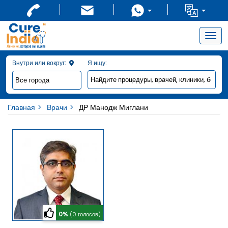
Togg
navig
Внутри или вокруг:
Я ищу:
Главная
Врачи
ДР Манодж Миглани
0%
(0 голосов)