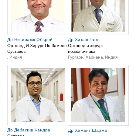
Др Нитирадж Обьрой
Др Хитэш Гарг
Ортопед И Хирург По Замене
Ортопед и хирург
Суставов
позвоночника
, Индия
Гургаон, Хариана, Индия
Др Дебасиш Чандра
Др Хемант Шарма