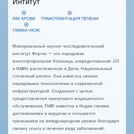
Интитут
я
п
РАК КРОВИ
ТРАНСПЛАНТАЦИЯ ПЕЧЕНИ
и
т
ГАММА-НОЖ
и
и
в
Мемориальный научно-исследовательский
п
институт Фортис — это передовая
многопрофильная больница, аккредитованная JCI
ых
и NABH, расположенная в Дели, Национальный
столичный регион. Она известна своими
передовыми технологиями и современной
инфраструктурой. Созданная с целью
предоставления наилучшего медицинского
обслуживания, FMRI известна в Индии своими
достижениями в хирургии и пользуется
признанием на международном уровне благодаря
своему опыту в лечении ряда заболеваний,
е