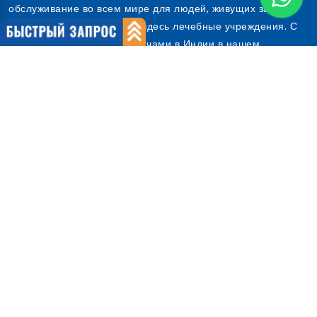
обслуживание во всем мире для людей, живущих за
пределами Индии, и ищет здесь лечебные учреждения. С
лучшими больницами и врачами в Индии в нашем
распоряжении, мы обслуживаем объекты мирового класса
по доступным ценам.
Предоставляя лучший медицинский туризм в Индии, Cure
India является сертифицированной по стандарту ISO 9001:
2008 ор...
О нас
О компании
Наша команда
Почему мы
Международные пациенты
Почему Индия
Быстрые ссылки