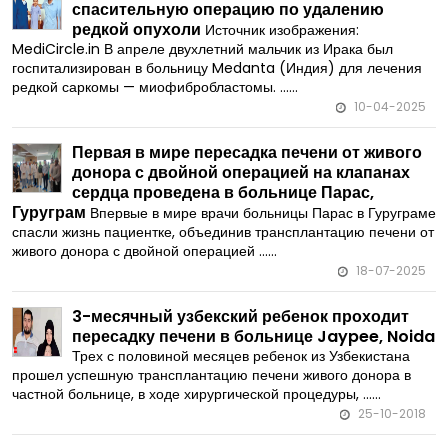
спасительную операцию по удалению
редкой опухоли
Источник изображения:
MediCircle.in В апреле двухлетний мальчик из Ирака был
госпитализирован в больницу Medanta (Индия) для лечения
редкой саркомы — миофибробластомы. ......
10-04-2025
Первая в мире пересадка печени от живого
донора с двойной операцией на клапанах
сердца проведена в больнице Парас,
Гуруграм
Впервые в мире врачи больницы Парас в Гуруграме
спасли жизнь пациентке, объединив трансплантацию печени от
живого донора с двойной операцией ......
18-07-2025
3-месячный узбекский ребенок проходит
пересадку печени в больнице Jaypee, Noida
Трех с половиной месяцев ребенок из Узбекистана
прошел успешную трансплантацию печени живого донора в
частной больнице, в ходе хирургической процедуры, ......
25-10-2018