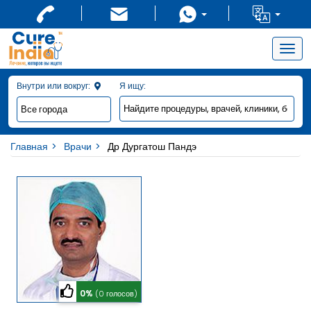
Togg
navig
Внутри или вокруг:
Я ищу:
Главная
Врачи
Др Дургатош Пандэ
0%
(0 голосов)