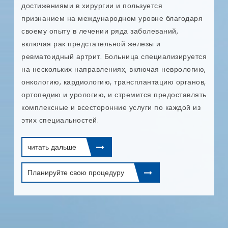
п
достижениями в хирургии и пользуется
и
признанием на международном уровне благодаря
т
своему опыту в лечении ряда заболеваний,
и
включая рак предстательной железы и
и
в
ревматоидный артрит. Больница специализируется
п
на нескольких направлениях, включая неврологию,
онкологию, кардиологию, трансплантацию органов,
ых
ортопедию и урологию, и стремится предоставлять
комплексные и всесторонние услуги по каждой из
этих специальностей.
читать дальше
Планируйте свою процедуру
е