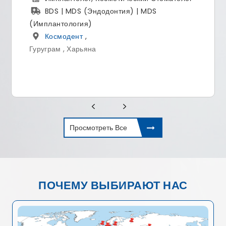
) | MDS
MBBS, MS (ортопедия)
Фортис Мэмориал Рисарчь 
Гургаон , Хариана
Просмотреть Все
ПОЧЕМУ ВЫБИРАЮТ НАС