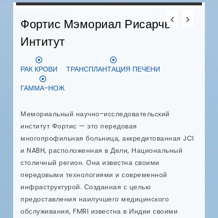
Фортис Мэмориал Рисарчь
Интитут
Д
РАК КРОВИ
ТРАНСПЛАНТАЦИЯ ПЕЧЕНИ
З
ГАММА-НОЖ
D
с
Мемориальный научно-исследовательский
п
институт Фортис — это передовая
у
многопрофильная больница, аккредитованная JCI
и
и NABH, расположенная в Дели, Национальный
п
столичный регион. Она известна своими
к
передовыми технологиями и современной
р
инфраструктурой. Созданная с целью
п
предоставления наилучшего медицинского
я
обслуживания, FMRI известна в Индии своими