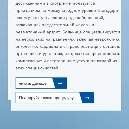
п
достижениями в хирургии и пользуется
и
признанием на международном уровне благодаря
т
своему опыту в лечении ряда заболеваний,
е
и
включая рак предстательной железы и
и
ревматоидный артрит. Больница специализируется
п
на нескольких направлениях, включая неврологию,
онкологию, кардиологию, трансплантацию органов,
ортопедию и урологию, и стремится предоставлять
комплексные и всесторонние услуги по каждой из
этих специальностей.
читать дальше
Планируйте свою процедуру