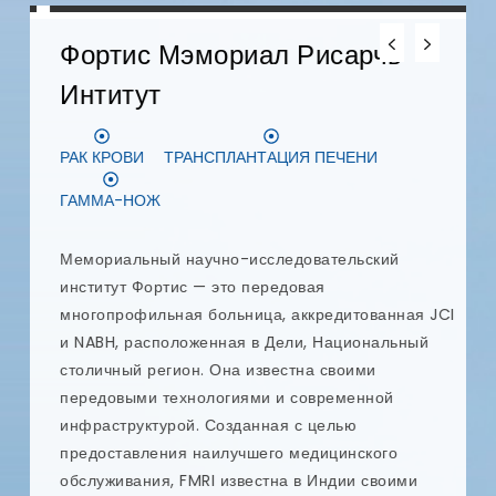
Фортис Мэмориал Рисарчь
Интитут
Д
РАК КРОВИ
ТРАНСПЛАНТАЦИЯ ПЕЧЕНИ
З
ГАММА-НОЖ
D
в
с
Мемориальный научно-исследовательский
п
институт Фортис — это передовая
у
многопрофильная больница, аккредитованная JCI
ых
и
и NABH, расположенная в Дели, Национальный
п
столичный регион. Она известна своими
к
передовыми технологиями и современной
р
инфраструктурой. Созданная с целью
п
предоставления наилучшего медицинского
я
обслуживания, FMRI известна в Индии своими