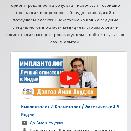
ориентированное на результат, используя новейшие
технологии и передовое оборудование. Давайте
послушаем рассказы некоторых из наших ведущих
специалистов в области медицины, стоматологии и
косметологии, которые расскажут нам о себе и поделятся
своим опытом:
лог И Косметолог / Эстетический В
Ведущий Хир
Ортопед
ман Ахуджа
ДР Мано
нтолог, Косметический Стоматолог
ортопеди