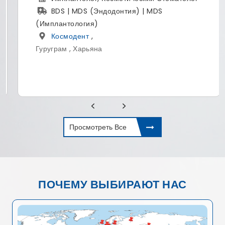
 MDS (Эндодонтия) | MDS
MBBS, MS
ология)
Фортис 
одент
,
Гургаон , Ха
, Харьяна
Просмотреть Все
ПОЧЕМУ ВЫБИРАЮТ НАС