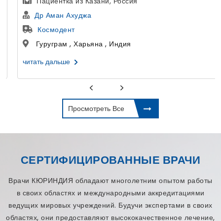
а из Казани, Россия
Лечение Эко
Ахуджа
Др Астха Гуп
нт
Дели Центр 
, Харьяна , Индия
Дели , Дели 
е
читать дальше
Просмотреть Все
СЕРТИФИЦИРОВАННЫЕ ВРАЧИ
Врачи КЮРИНДИЯ обладают многолетним опытом работы
в своих областях и международными аккредитациями
ведущих мировых учреждений. Будучи экспертами в своих
областях, они предоставляют высококачественное лечение,