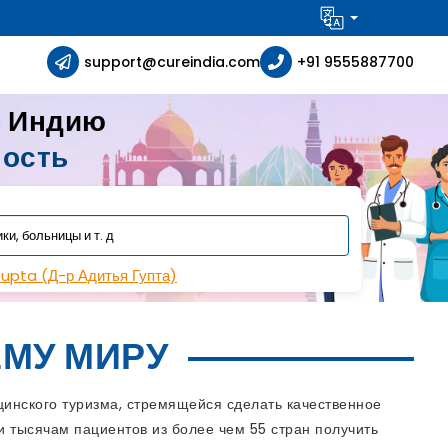
support@cureindia.com
+91 9555887700
в Индию
ность
Gupta (Д-р Адитья Гупта)
МУ МИРУ
инского туризма, стремящейся сделать качественное
 тысячам пациентов из более чем 55 стран получить