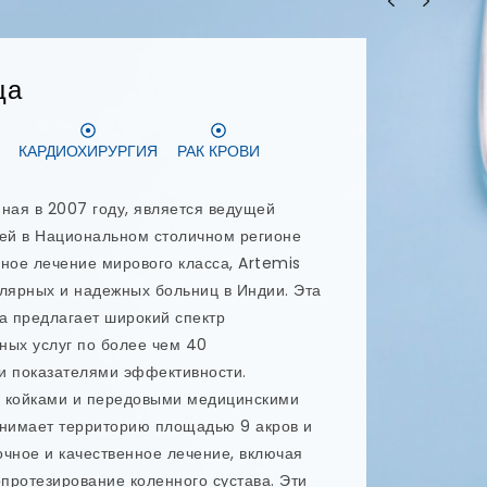
л Рисарчь Интитут
АЦИЯ ПЕЧЕНИ
ГАММА-НОЖ
едовательский институт Фортис — это
я больница, аккредитованная JCI и NABH,
циональный столичный регион. Она
ми технологиями и современной
ая с целью предоставления наилучшего
, FMRI известна в Индии своими
 пользуется признанием на
годаря своему опыту в лечении ряда
 предстательной железы и ревматоидный
зируется на нескольких направлениях,
логию, кардиологию, трансплантацию