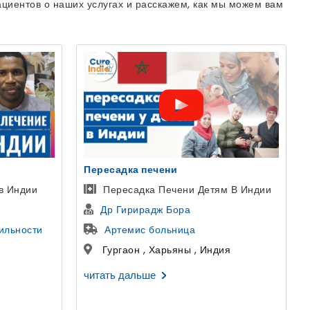
циентов о наших услугах и расскажем, как мы можем вам
Пересадка печени
уретроплас
Пересадка Печени Детям В Индии
Пациент
Др Гирирадж Бора
Доктор Г
Артемис больница
больниц
Гургаон , Харьяны , Индия
Дели , Д
читать дальше
читать дал