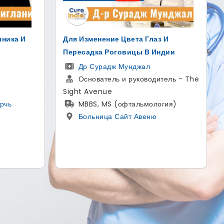
Для Изменение Цвета Глаз И
Лучший Хи
Пересадка Роговицы В Индии
Дели
Др Сурадж Мунджал
Др Хит
Основатель и руководитель - The
Ортопед
Sight Avenue
МS - ор
MBBS, MS (офтальмология)
хирургии п
Больница Сайт Авеню
по педиатри
магистр(M
Артеми
Гургаон , Х