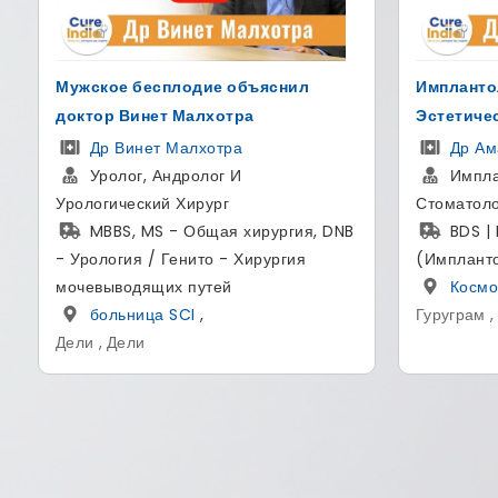
ское бесплодие объяснил
Имплантолог И Косме
ор Винет Малхотра
Эстетический В Инд
Др Винет Малхотра
Др Аман Ахуджа
ролог, Андролог И
Имплантолог, Кос
огический Хирург
Стоматолог
BBS, MS - Общая хирургия, DNB
BDS | MDS (Эндод
ология / Генито - Хирургия
(Имплантология)
выводящих путей
Космодент
,
больница SCI
,
Гуруграм , Харьяна
 , Дели