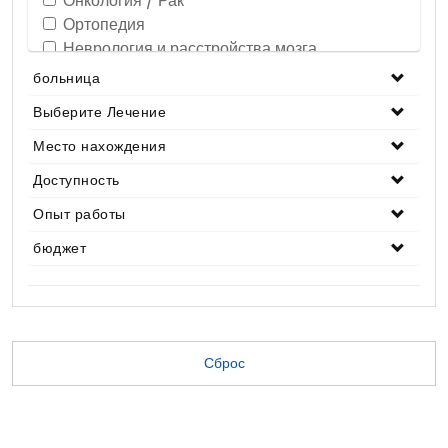
Онкология / Рак
Ортопедия
Неврология и расстройства мозга
Офтальмология / Уход за глазами
больница
Позвоночник
Выберите Лечение
ЛОР / Отоларингология
Стволовые клетки
Место нахождения
лечение зубов
Доступность
кардиология
Опыт работы
Гинекология
Урология
бюджет
Бесплодие / ЭКО
Косметические и пластические операции
Пересадка органов
Ожирения и потеря веса
Гастроэнтерология / пищеварительные
Сброс
расстройства
Смена Пола
Нефрология