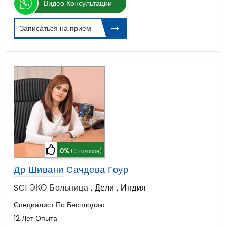
Видео Консультации
Записаться на прием
0%
(0 голосов)
Др Шивани Сачдева Гоур
SCI ЭКО Больница
,
Дели , Индия
Специалист По Бесплодию
12 Лет Опыта