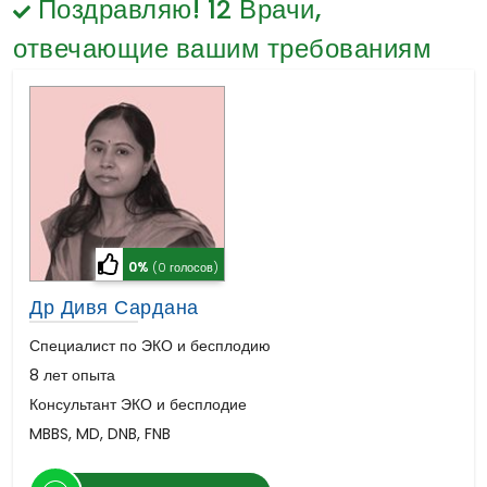
Поздравляю!
Гематология
12
Врачи,
Общая Хирургия
отвечающие вашим требованиям
0%
(0 голосов)
Др Дивя Сардана
Специалист по ЭКО и бесплодию
8 лет опыта
Консультант ЭКО и бесплодие
MBBS, MD, DNB, FNB